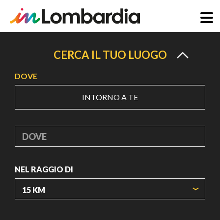
Salta
al
CERCA IL TUO LUOGO
contenuto
DOVE
principale
INTORNO A TE
DOVE
NEL RAGGIO DI
ORIGIN COORDINATES