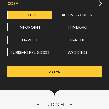
COSA
TUTTI
ACTIVE & GREEN
A
LATITUDINE
INFOPOINT
ITINERARI
LONGITUDINE
NAVIGLI
PARCHI
TURISMO RELIGIOSO
WEDDING
Value in decimal degrees. Use dot (.) as decimal separator.
LUOGHI