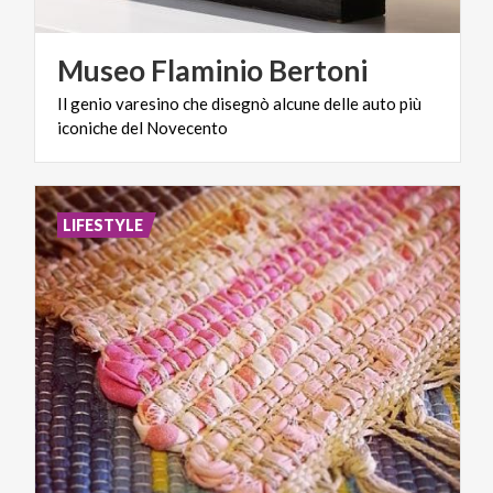
Museo
Flaminio
Bertoni
Il
genio
varesino
che
disegnò
alcune
delle
auto
più
iconiche
del
Novecento
LIFESTYLE