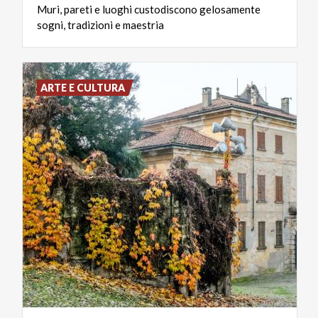
Muri,
pareti
e
luoghi
custodiscono
gelosamente
sogni,
tradizioni
e
maestria
ARTE E CULTURA