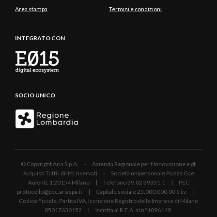
Area stampa
Termini e condizioni
INTEGRATO CON
SOCIO UNICO
© Copyright Aria S.p.A. - Azienda Regionale per l'Innovazione e gli
Acquisti Tutti i diritti riservati - Società unipersonale Piazza Gae
Aulenti, 1 20154 Milano | Telefono 39.02 39331.1 | PEC
protocollo@pec.ariaspa.it | Capitale sociale 25.000.000,00 € i.v. |
Codice Fiscale, Partita IVA, Iscrizione Registro delle Imprese di Milano
05017630152 | Iscritta al R.E.A. al n°1096149.