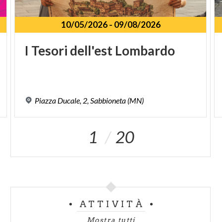
10/05/2026
-
09/08/2026
I
Tesori
dell'est
Lombardo
Piazza
Ducale,
2,
Sabbioneta
(MN)
1
20
ATTIVITÀ
Mostra tutti