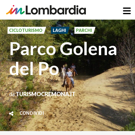
Salta
al
CICLOTURISMO
LAGHI
PARCHI
contenuto
Parco Golena
principale
del Po
da
TURISMOCREMONA.IT
CONDIVIDI