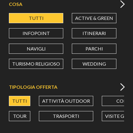
COSA
TUTTI
ACTIVE & GREEN
A
LATITUDINE
INFOPOINT
ITINERARI
LONGITUDINE
NAVIGLI
PARCHI
TURISMO RELIGIOSO
WEDDING
Value in decimal degrees. Use dot (.) as decimal separator.
TIPOLOGIA OFFERTA
TUTTI
ATTIVITÀ OUTDOOR
CORSI
TOUR
TRASPORTI
VISITE GUI