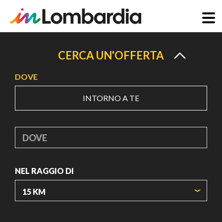
Salta
al
CERCA UN'OFFERTA
contenuto
DOVE
principale
INTORNO A TE
DOVE
NEL RAGGIO DI
ORIGIN COORDINATES