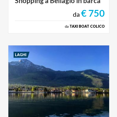
Shopping
a
Bellagio
in
barca
€ 750
da
da
TAXI BOAT COLICO
LAGHI