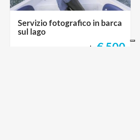
Servizio
fotografico
in
barca
sul
lago
€ 500
da
da
GIULIA CAMINADA, PIAZZA MAZZINI,
BELLAGIO
LAGHI