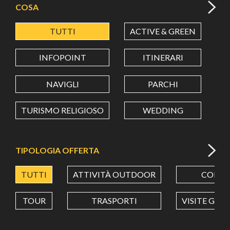
COSA
TUTTI
ACTIVE & GREEN
A
LATITUDINE
INFOPOINT
ITINERARI
LONGITUDINE
NAVIGLI
PARCHI
TURISMO RELIGIOSO
WEDDING
Value in decimal degrees. Use dot (.) as decimal separator.
TIPOLOGIA OFFERTA
TUTTI
ATTIVITÀ OUTDOOR
CORSI
TOUR
TRASPORTI
VISITE GUI