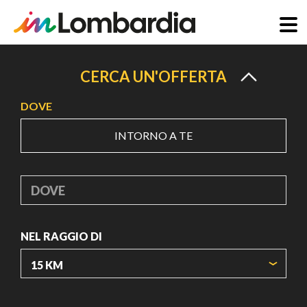
Salta
al
CERCA UN'OFFERTA
contenuto
DOVE
principale
INTORNO A TE
DOVE
NEL RAGGIO DI
ORIGIN COORDINATES