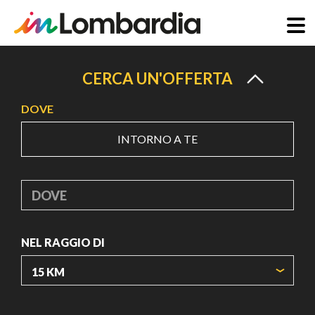
Salta
al
CERCA UN'OFFERTA
contenuto
DOVE
principale
INTORNO A TE
DOVE
NEL RAGGIO DI
ORIGIN COORDINATES