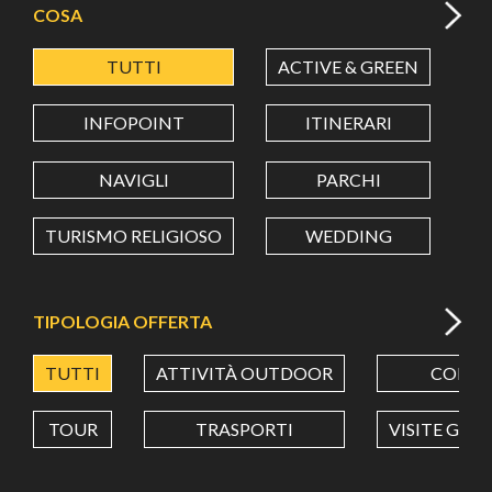
COSA
TUTTI
ACTIVE & GREEN
A
LATITUDINE
INFOPOINT
ITINERARI
LONGITUDINE
NAVIGLI
PARCHI
TURISMO RELIGIOSO
WEDDING
Value in decimal degrees. Use dot (.) as decimal separator.
TIPOLOGIA OFFERTA
TUTTI
ATTIVITÀ OUTDOOR
CORSI
TOUR
TRASPORTI
VISITE GUI