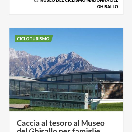
da
MUSEO DEL CICLISMO MADONNA DEL
GHISALLO
CICLOTURISMO
Caccia
al
tesoro
al
Museo
del
Ghisallo
per
famiglie