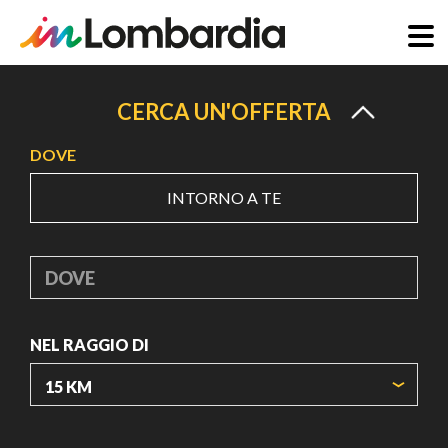
Salta
al
CERCA UN'OFFERTA
contenuto
DOVE
principale
INTORNO A TE
DOVE
NEL RAGGIO DI
ORIGIN COORDINATES