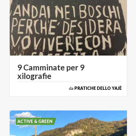
9
Camminate
per
9
xilografie
da
PRATICHE DELLO YAJÈ
ACTIVE & GREEN