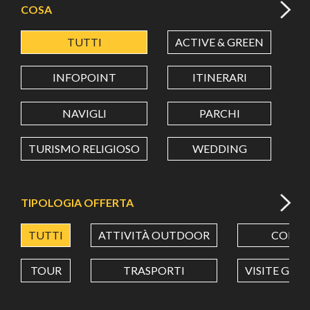
COSA
TUTTI
ACTIVE & GREEN
A
LATITUDINE
INFOPOINT
ITINERARI
LONGITUDINE
NAVIGLI
PARCHI
TURISMO RELIGIOSO
WEDDING
Value in decimal degrees. Use dot (.) as decimal separator.
TIPOLOGIA OFFERTA
TUTTI
ATTIVITÀ OUTDOOR
CORSI
TOUR
TRASPORTI
VISITE GUI