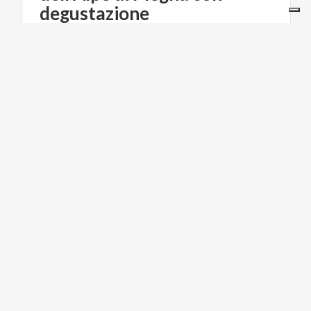
degustazione
€ 12
da
da
AZIENDA AGRICOLA ALPE DI MEGNA
FOOD & WINE