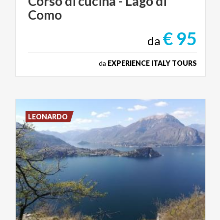
Corso
di
cucina
-
Lago
di
Como
€ 95
da
da
EXPERIENCE ITALY TOURS
LEONARDO