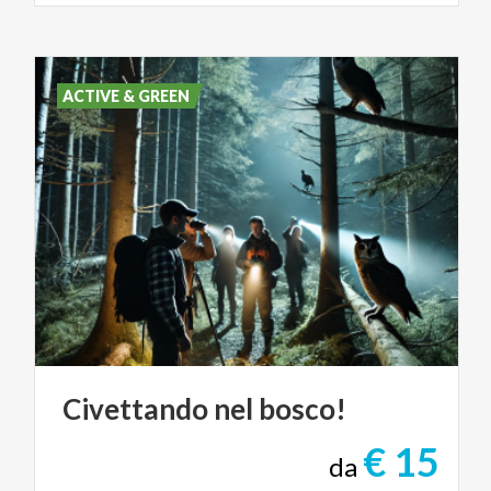
ACTIVE & GREEN
Civettando
nel
bosco!
€ 15
da