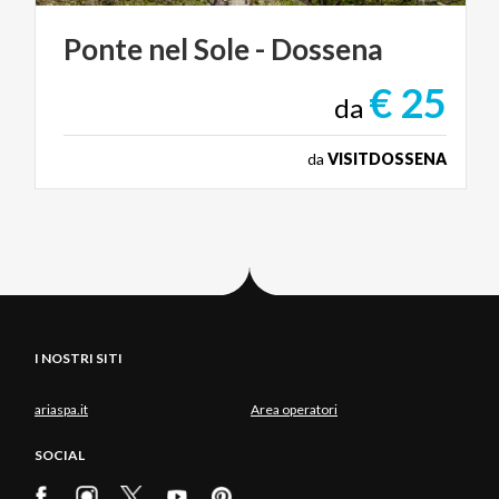
Ponte
nel
Sole
-
Dossena
€ 25
da
da
VISITDOSSENA
I NOSTRI SITI
ariaspa.it
Area operatori
SOCIAL