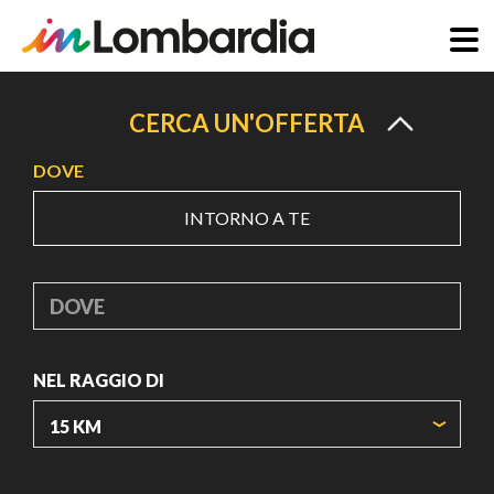
Salta
al
CERCA UN'OFFERTA
contenuto
DOVE
principale
INTORNO A TE
DOVE
NEL RAGGIO DI
ORIGIN COORDINATES