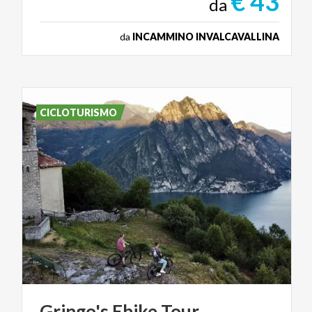
€ 43
da
da
INCAMMINO INVALCAVALLINA
CICLOTURISMO
Gringo's
Ebike
Tour