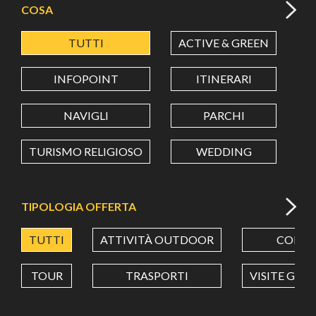
COSA
TUTTI
ACTIVE & GREEN
A
LATITUDINE
INFOPOINT
ITINERARI
LONGITUDINE
NAVIGLI
PARCHI
TURISMO RELIGIOSO
WEDDING
Value in decimal degrees. Use dot (.) as decimal separator.
TIPOLOGIA OFFERTA
TUTTI
ATTIVITÀ OUTDOOR
CORSI
TOUR
TRASPORTI
VISITE GUI