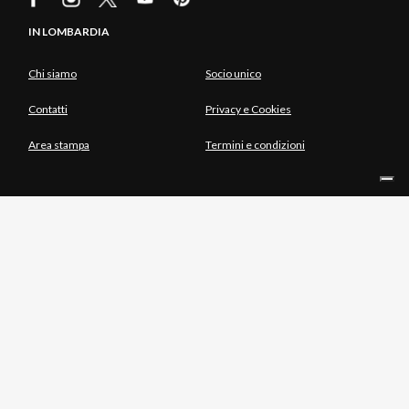
IN LOMBARDIA
Chi siamo
Socio unico
Contatti
Privacy e Cookies
Area stampa
Termini e condizioni
INTEGRATO CON
SOCIO UNICO