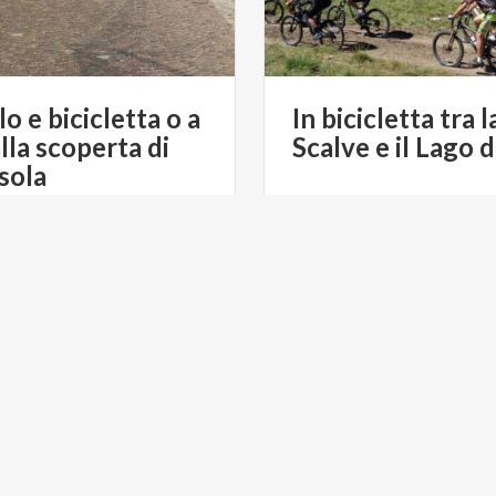
lo e bicicletta o a
In
bicicletta
tra
l
alla scoperta di
Scalve
e
il
Lago
d
sola
€ 55
d
da
da
LAGO ISEO TRASPO
GO ISEO TRASPORTO E BIKE
TOUR DI SUSAN
TOUR DI SUSANNA ALLEGRI
BORGHI