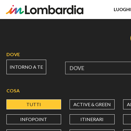
LUOGHI
Salta
al
contenuto
principale
DOVE
INTORNO A TE
DOVE
COSA
TUTTI
ACTIVE & GREEN
A
INFOPOINT
ITINERARI