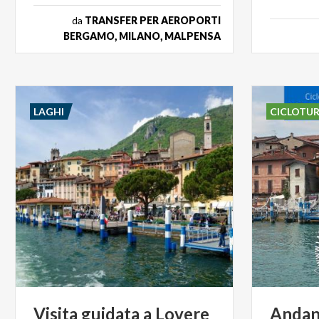
da
TRANSFER PER AEROPORTI
BERGAMO, MILANO, MALPENSA
LAGHI
CICLOTU
Visita
guidata
a
Lovere
Andand