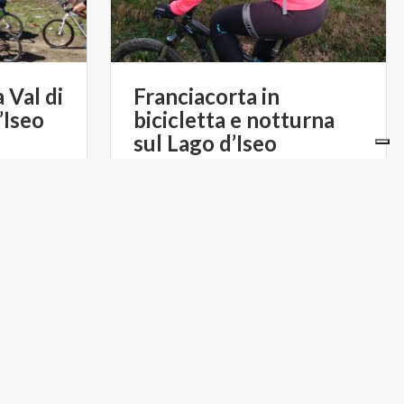
a
Val
di
Franciacorta in
’Iseo
bicicletta e notturna
sul Lago d’Iseo
€ 45
€ 50
a
da
RTO E BIKE
da
LAGO ISEO TRASPORTO E BIKE
NA ALLEGRI
TOUR DI SUSANNA ALLEGRI
PARCHI