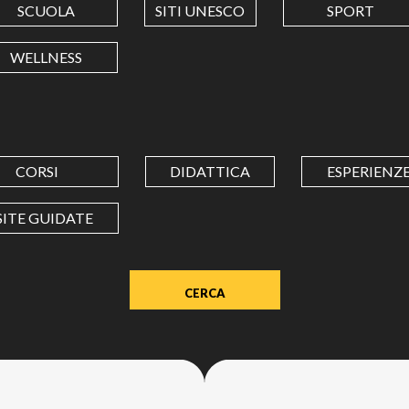
SCUOLA
SITI UNESCO
SPORT
LONGITUDINE
WELLNESS
Value
in
decimal
degrees.
CORSI
DIDATTICA
ESPERIENZ
Use
dot
SITE GUIDATE
(.)
as
decimal
separator.