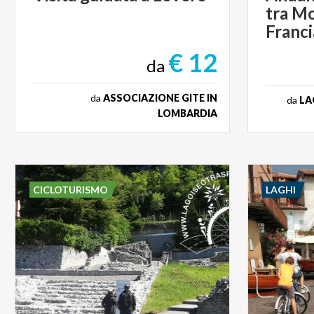
tra Mo
Franci
€ 12
da
da
ASSOCIAZIONE GITE IN
da
LA
LOMBARDIA
CICLOTURISMO
LAGHI