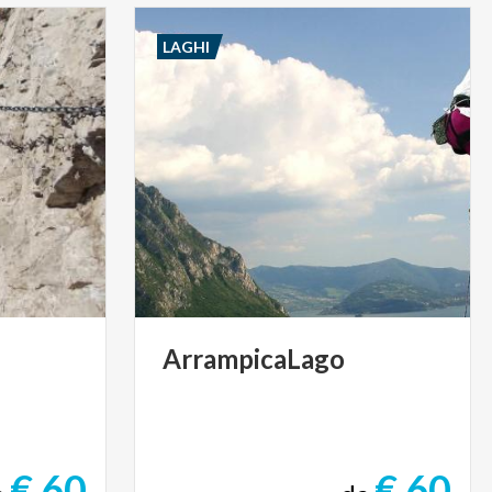
LAGHI
ArrampicaLago
€ 60
€ 60