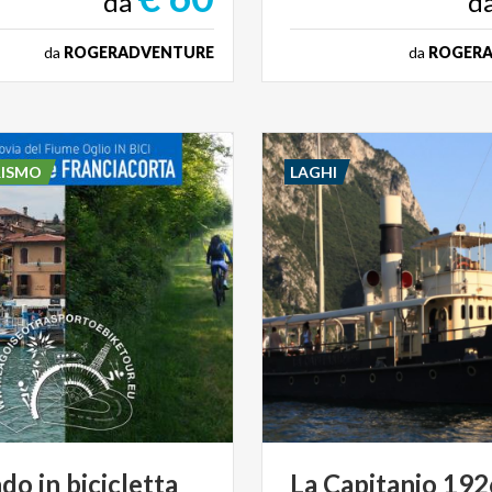
da
d
da
ROGERADVENTURE
da
ROGER
RISMO
LAGHI
o in bicicletta
La
Capitanio
192