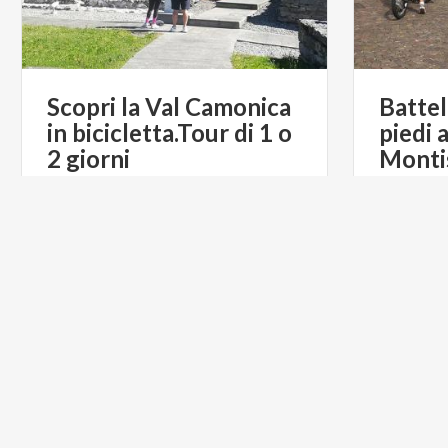
Scopri la Val Camonica
Battel
in bicicletta.Tour di 1 o
piedi 
2 giorni
Monti
€ 45
da
da
LAGO ISEO TRASPORTO E BIKE
da
LA
TOUR DI SUSANNA ALLEGRI
PARCHI
PARCHI