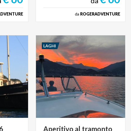
a
da
ADVENTURE
da
ROGERADVENTURE
LAGHI
6
Aperitivo
al
tramonto