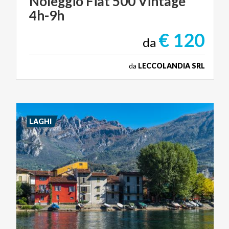
Noleggio
Fiat
500
Vintage
4h-9h
€ 120
da
da
LECCOLANDIA SRL
LAGHI