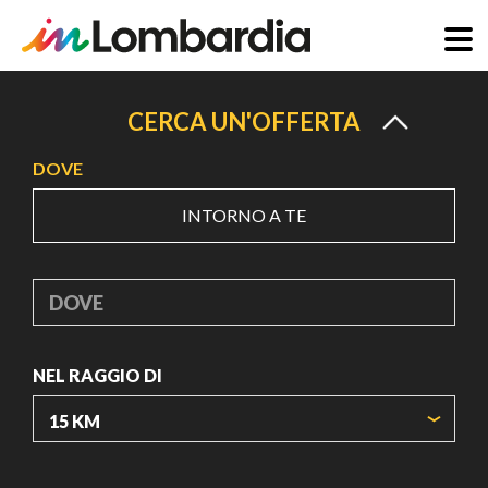
Salta
al
CERCA UN'OFFERTA
contenuto
DOVE
principale
INTORNO A TE
DOVE
NEL RAGGIO DI
ORIGIN COORDINATES