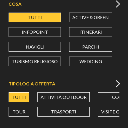
COSA
TUTTI
ACTIVE & GREEN
A
LATITUDINE
INFOPOINT
ITINERARI
LONGITUDINE
NAVIGLI
PARCHI
TURISMO RELIGIOSO
WEDDING
Value in decimal degrees. Use dot (.) as decimal separator.
TIPOLOGIA OFFERTA
TUTTI
ATTIVITÀ OUTDOOR
CORSI
TOUR
TRASPORTI
VISITE GUI