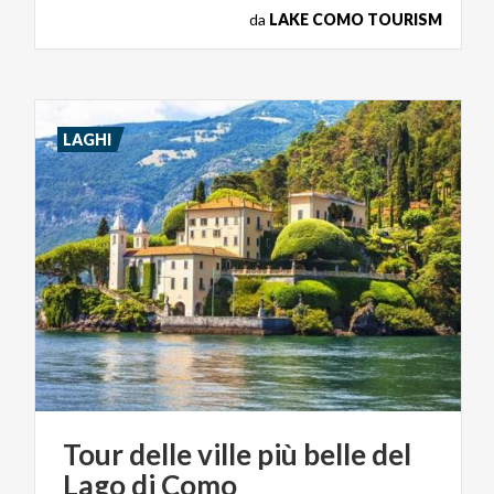
da
LAKE COMO TOURISM
LAGHI
Tour
delle
ville
più
belle
del
Lago
di
Como