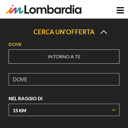
Salta
al
CERCA UN'OFFERTA
contenuto
DOVE
principale
INTORNO A TE
DOVE
NEL RAGGIO DI
ORIGIN COORDINATES