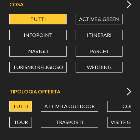
COSA
TUTTI
ACTIVE & GREEN
A
LATITUDINE
INFOPOINT
ITINERARI
LONGITUDINE
NAVIGLI
PARCHI
TURISMO RELIGIOSO
WEDDING
Value in decimal degrees. Use dot (.) as decimal separator.
TIPOLOGIA OFFERTA
TUTTI
ATTIVITÀ OUTDOOR
CORSI
TOUR
TRASPORTI
VISITE GUI