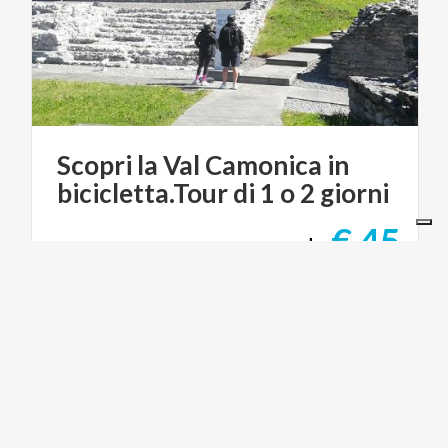
Scopri
la
Val
Camonica
in
bicicletta.Tour
di
1
o
2
giorni
€ 45
da
da
LAGO ISEO TRASPORTO E BIKE TOUR DI
SUSANNA ALLEGRI
CICLOTURISMO