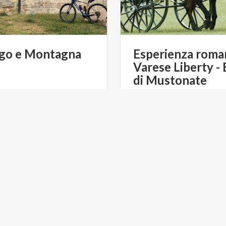
go
e
Montagna
Esperienza roman
Varese Liberty -
di Mustonate
€ 70
da
da
da
E-BIKE TRAVEL
da
CONSORZIO CAVA
ULTURA
SITI UNESCO