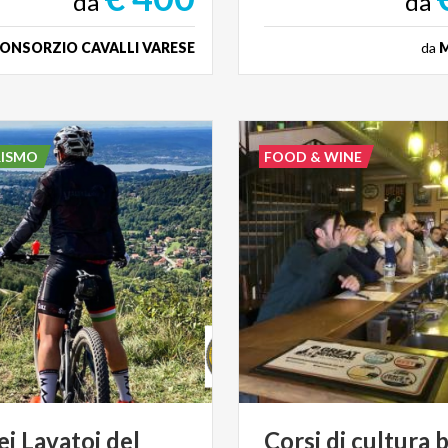
da
da
ONSORZIO CAVALLI VARESE
da
M
RISMO
FOOD & WINE
ei Lavatoi del
Corsi
di
cultura
b