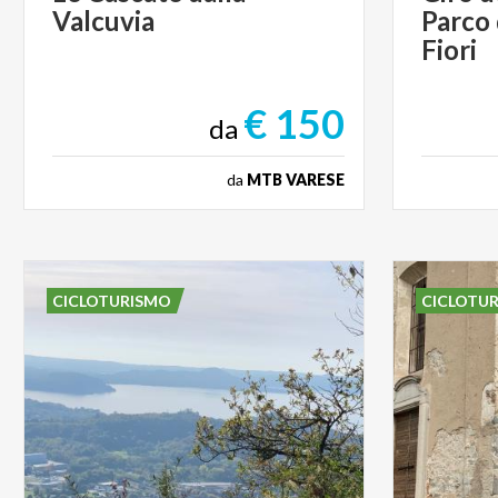
Valcuvia
Parco
Fiori
€ 150
da
da
MTB VARESE
CICLOTURISMO
CICLOTU