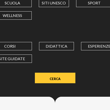
SCUOLA
SITI UNESCO
SPORT
LONGITUDINE
WELLNESS
Value
in
decimal
degrees.
CORSI
DIDATTICA
ESPERIENZ
Use
dot
SITE GUIDATE
(.)
as
decimal
separator.