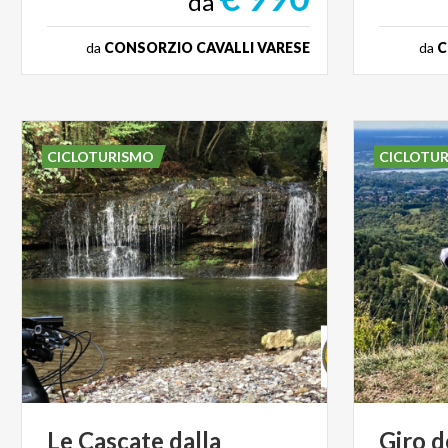
da
da
CONSORZIO CAVALLI VARESE
da
C
CICLOTURISMO
CICLOTU
Le
Cascate
dalla
Giro d