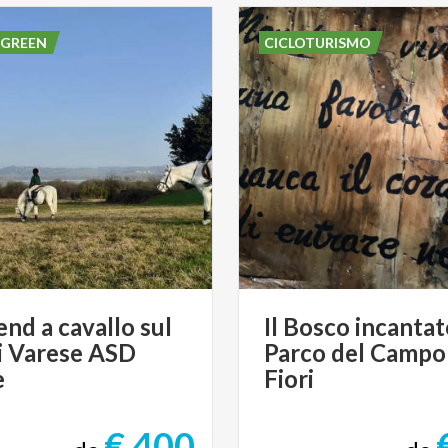
 GREEN
CICLOTURISMO
nd a cavallo sul
Il Bosco incantat
i Varese ASD
Parco del Campo
e
Fiori
€ 400