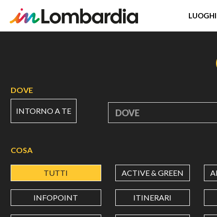
LUOGHI
Salta
al
contenuto
principale
DOVE
INTORNO A TE
DOVE
COSA
TUTTI
ACTIVE & GREEN
A
INFOPOINT
ITINERARI