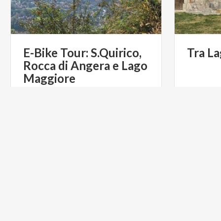
E-Bike Tour: S.Quirico,
Tra
La
Rocca di Angera e Lago
Maggiore
€ 70
da
da
E-BIKE TRAVEL
ACTIVE & GREEN
ARTE E C