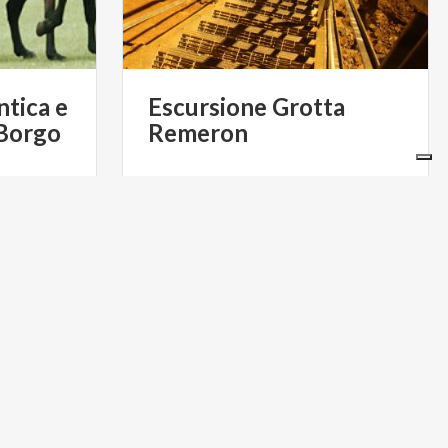
tica e
Escursione
Grotta
 Borgo
Remeron
€ 600
€ 5
da
LLI VARESE
da
GROTTA REMERON
SITI UNESCO