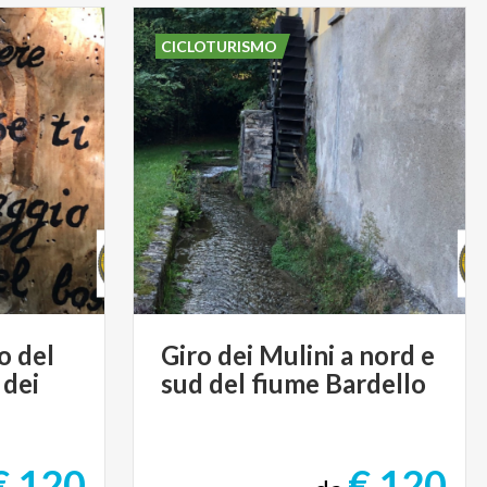
CICLOTURISMO
o del
Giro
dei
Mulini
a
nord
e
 dei
sud
del
fiume
Bardello
€ 120
€ 120