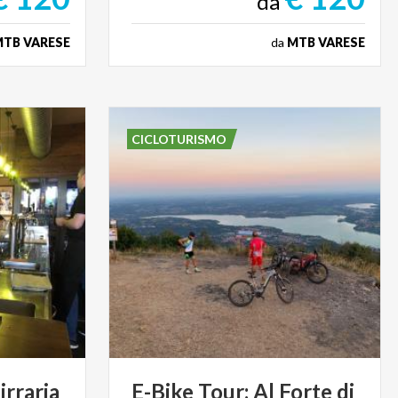
da
TB VARESE
da
MTB VARESE
CICLOTURISMO
irraria
E-Bike
Tour:
Al
Forte
di