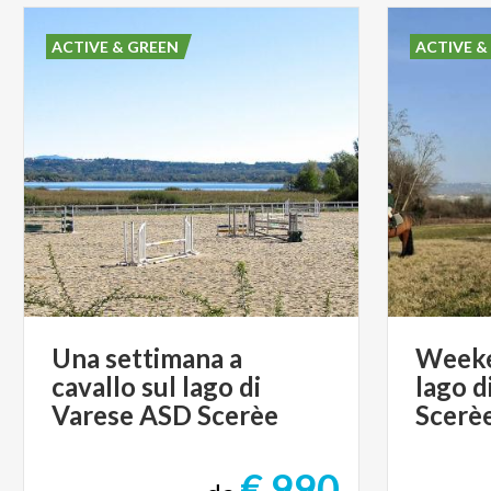
ACTIVE & GREEN
ACTIVE &
Una settimana a
Weeke
cavallo sul lago di
lago d
Varese ASD Scerèe
Scerè
€ 990