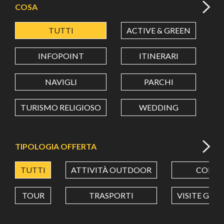
COSA
TUTTI
ACTIVE & GREEN
A
LATITUDINE
INFOPOINT
ITINERARI
LONGITUDINE
NAVIGLI
PARCHI
TURISMO RELIGIOSO
WEDDING
Value in decimal degrees. Use dot (.) as decimal separator.
TIPOLOGIA OFFERTA
TUTTI
ATTIVITÀ OUTDOOR
CORSI
TOUR
TRASPORTI
VISITE GUI