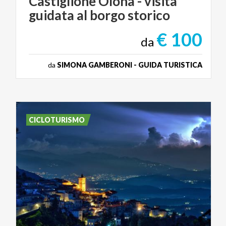
Castiglione
Olona
-
visita
guidata
al
borgo
storico
€ 100
da
da
SIMONA GAMBERONI - GUIDA TURISTICA
CICLOTURISMO