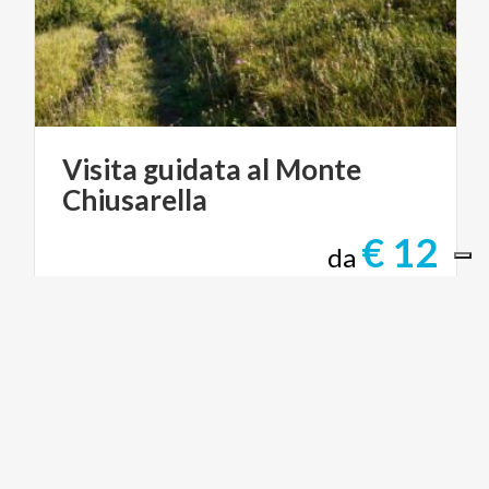
Visita
guidata
al
Monte
Chiusarella
€ 12
da
da
ASSOCIAZIONE GITE IN LOMBARDIA
ARTE E CULTURA