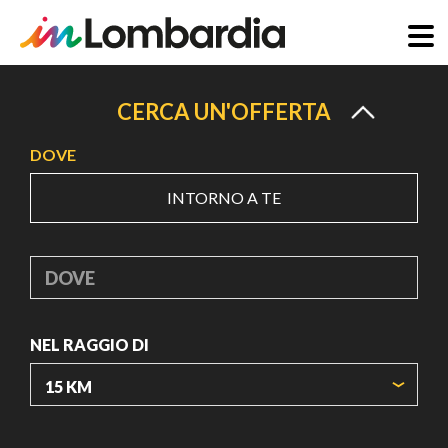
Salta
al
CERCA UN'OFFERTA
contenuto
DOVE
principale
INTORNO A TE
DOVE
NEL RAGGIO DI
ORIGIN COORDINATES