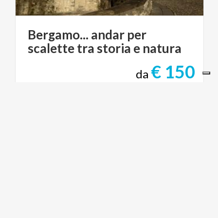
Bergamo...
andar
per
scalette
tra
storia
e
natura
€ 150
da
da
SARA CORTINOVIS
ARTE E CULTURA