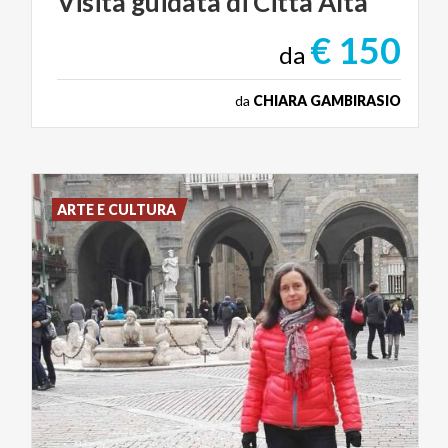
Visita
guidata
di
Città
Alta
€ 150
da
da
CHIARA GAMBIRASIO
ARTE E CULTURA