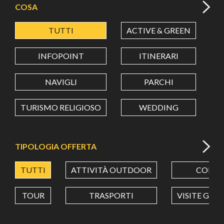
COSA
TUTTI
ACTIVE & GREEN
A
LATITUDINE
INFOPOINT
ITINERARI
LONGITUDINE
NAVIGLI
PARCHI
TURISMO RELIGIOSO
WEDDING
Value in decimal degrees. Use dot (.) as decimal separator.
TIPOLOGIA OFFERTA
TUTTI
ATTIVITÀ OUTDOOR
CORSI
TOUR
TRASPORTI
VISITE GUI