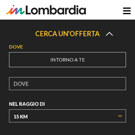
Salta
al
CERCA UN'OFFERTA
contenuto
DOVE
principale
INTORNO A TE
DOVE
NEL RAGGIO DI
ORIGIN COORDINATES