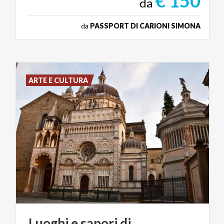
€ 150
da
da
PASSPORT DI CARIONI SIMONA
ARTE E CULTURA
Luoghi
e
sapori
di