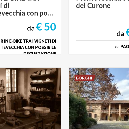
i di
del
Curone
Montevecchia con possibile degustazione
€ 50
da
da
 IN E-BIKE TRA I VIGNETI DI
da
PAO
TEVECCHIA CON POSSIBILE
DEGUSTAZIONE
BORGHI