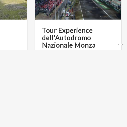
o
Tour Experience
dell'Autodromo
Nazionale Monza
€ 30
da
€ 150
da
AUTODROMO NAZIONALE
TE GUIDATE
MONZA
BORGHI