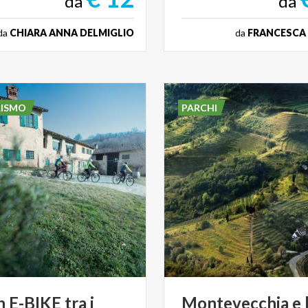
da
da
da
CHIARA ANNA DELMIGLIO
da
FRANCESCA
RISMO
PARCHI
n E-BIKE tra i
Montevecchia
e