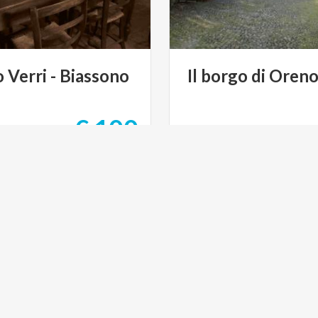
o
Verri
-
Biassono
Il
borgo
di
Oren
€ 100
da
da
da
LAURA VALLERI - GUIDA
TICA ABILITATA IN MILANO,
MONZA E BRIANZA
da
ART-U VISI
ULTURA
ARTE E CULTURA