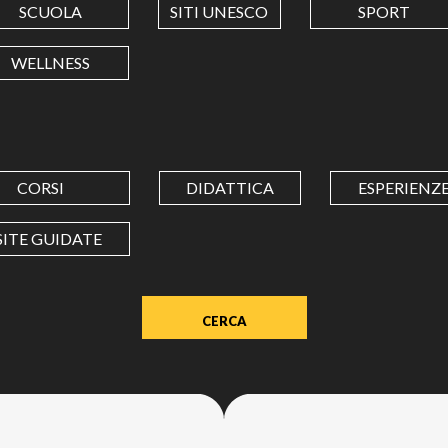
SCUOLA
SITI UNESCO
SPORT
LONGITUDINE
WELLNESS
Value
in
decimal
degrees.
CORSI
DIDATTICA
ESPERIENZ
Use
dot
SITE GUIDATE
(.)
as
decimal
separator.