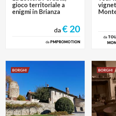
gioco territoriale a
vignet
enigmi in Brianza
€ 20
da
da
TOUR
da
PMPROMOTION
MON
BORGHI
BORGHI