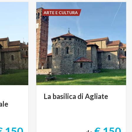
ARTE E CULTURA
La
basilica
di
Agliate
ale
€ 150
€ 150