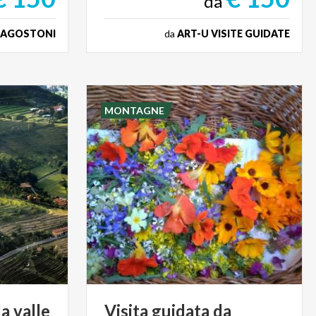
da
 AGOSTONI
da
ART-U VISITE GUIDATE
MONTAGNE
la
valle
Visita guidata da