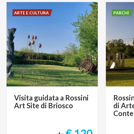
ARTE E CULTURA
PARCHI
Visita
guidata
a
Rossini
Rossin
Art
Site
di
Briosco
di Art
Conte
€ 120