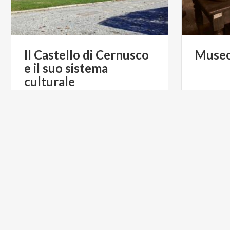
Il Castello di Cernusco
Muse
e il suo sistema
culturale
€ 15
da
TURIS
da
VILLAGO SRL
ACTIVE & GREEN
ARTE E C