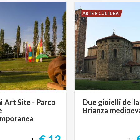
ARTE E CULTURA
i Art Site - Parco
Due
gioielli
della
e
Brianza
medioev
mporanea
€ 12