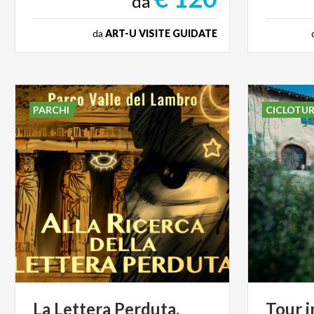
da
da
ART-U VISITE GUIDATE
PARCHI
CICLOTU
La Lettera Perduta,
Tour i