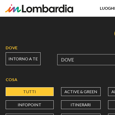
LUOGHI
Salta
al
contenuto
principale
DOVE
INTORNO A TE
DOVE
COSA
TUTTI
ACTIVE & GREEN
A
INFOPOINT
ITINERARI