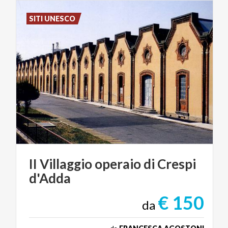
SITI UNESCO
II
Villaggio
operaio
di
Crespi
d'Adda
€ 150
da