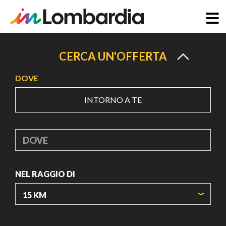
Salta
al
CERCA UN'OFFERTA
contenuto
DOVE
principale
INTORNO A TE
DOVE
NEL RAGGIO DI
ORIGIN COORDINATES