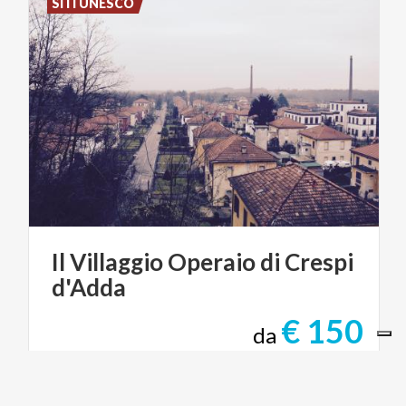
SITI UNESCO
Il
Villaggio
Operaio
di
Crespi
d'Adda
€ 150
da
da
SARA CORTINOVIS