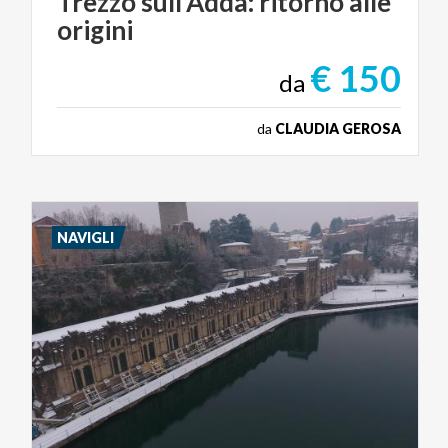
Trezzo
sull’Adda:
ritorno
alle
origini
€ 150
da
da
CLAUDIA GEROSA
NAVIGLI