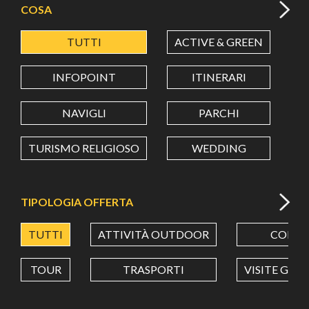
COSA
TUTTI
ACTIVE & GREEN
A
LATITUDINE
INFOPOINT
ITINERARI
LONGITUDINE
NAVIGLI
PARCHI
TURISMO RELIGIOSO
WEDDING
Value in decimal degrees. Use dot (.) as decimal separator.
TIPOLOGIA OFFERTA
TUTTI
ATTIVITÀ OUTDOOR
CORSI
TOUR
TRASPORTI
VISITE GUI