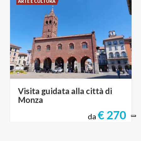
ARTE E CULTURA
Visita
guidata
alla
città
di
Monza
€ 270
da
da
ART-U VISITE GUIDATE