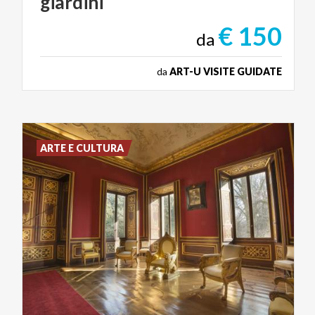
giardini
€ 150
da
da
ART-U VISITE GUIDATE
ARTE E CULTURA