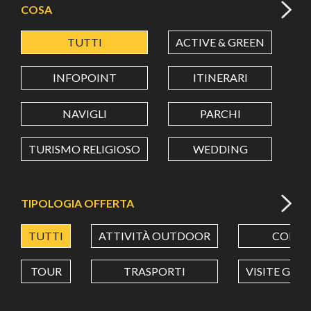
COSA
TUTTI
ACTIVE & GREEN
A
LATITUDINE
INFOPOINT
ITINERARI
LONGITUDINE
NAVIGLI
PARCHI
TURISMO RELIGIOSO
WEDDING
Value in decimal degrees. Use dot (.) as decimal separator.
TIPOLOGIA OFFERTA
TUTTI
ATTIVITÀ OUTDOOR
CORSI
TOUR
TRASPORTI
VISITE GUI