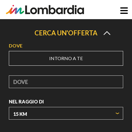
Salta
al
CERCA UN'OFFERTA
contenuto
DOVE
principale
INTORNO A TE
DOVE
NEL RAGGIO DI
ORIGIN COORDINATES