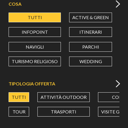
COSA
TUTTI
ACTIVE & GREEN
A
LATITUDINE
INFOPOINT
ITINERARI
LONGITUDINE
NAVIGLI
PARCHI
TURISMO RELIGIOSO
WEDDING
Value in decimal degrees. Use dot (.) as decimal separator.
TIPOLOGIA OFFERTA
TUTTI
ATTIVITÀ OUTDOOR
CORSI
TOUR
TRASPORTI
VISITE GUI