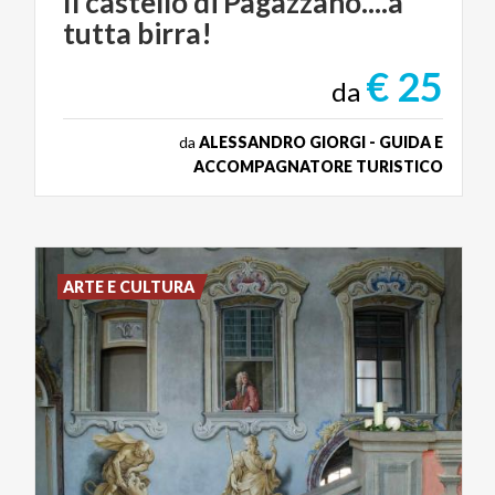
Il
castello
di
Pagazzano....a
tutta
birra!
€ 25
da
da
ALESSANDRO GIORGI - GUIDA E
ACCOMPAGNATORE TURISTICO
ARTE E CULTURA