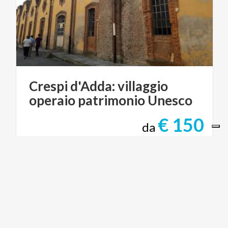
Crespi
d'Adda:
villaggio
operaio
patrimonio
Unesco
€ 150
da
da
CLAUDIA GEROSA
SITI UNESCO