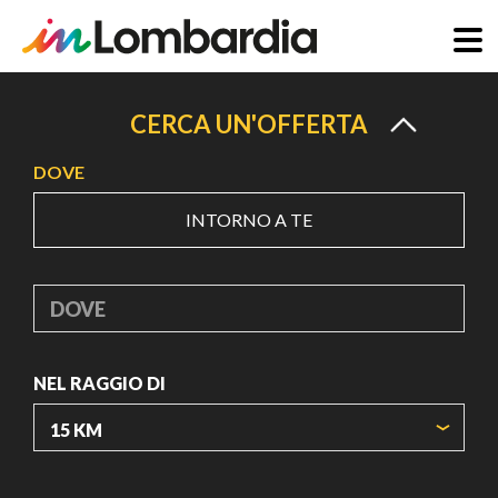
Salta
al
CERCA UN'OFFERTA
contenuto
DOVE
principale
INTORNO A TE
DOVE
NEL RAGGIO DI
ORIGIN COORDINATES