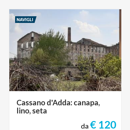
NAVIGLI
Cassano
d'Adda:
canapa,
lino,
seta
€ 120
da