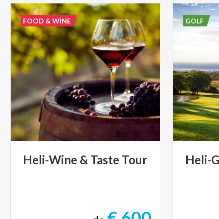
FOOD & WINE
GOLF
Heli-Wine
&
Taste
Tour
Heli-G
€ 600