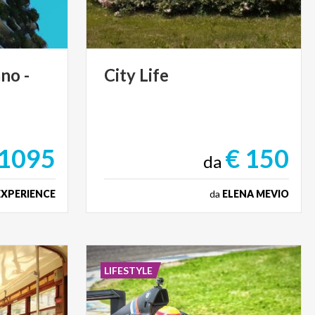
ano
-
City
Life
 1095
€ 150
da
EXPERIENCE
da
ELENA MEVIO
LIFESTYLE