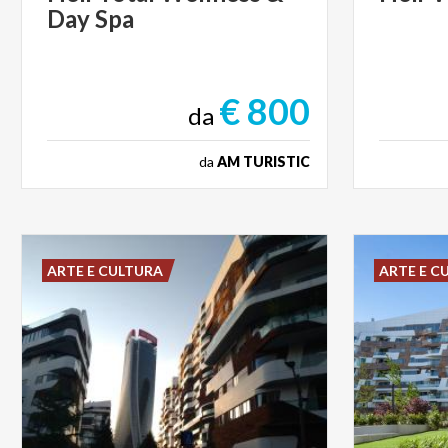
Day
Spa
€ 800
da
da
AM TURISTIC
ARTE E CULTURA
ARTE E C