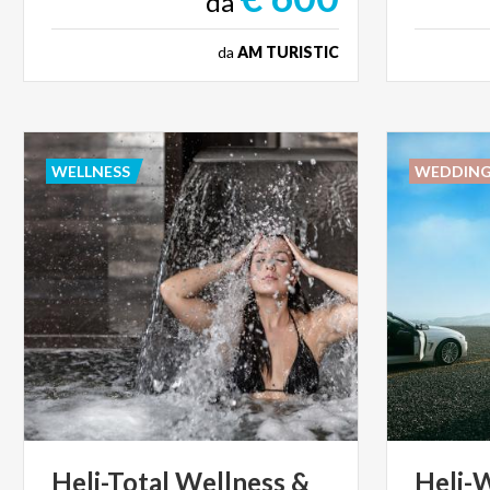
da
da
AM TURISTIC
WELLNESS
WEDDIN
Heli-Total
Wellness
&
Heli-