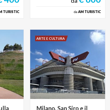
da
M TURISTIC
da
AM TURISTIC
ARTE E CULTURA
ulla
Milano,
San
Siro
e
il