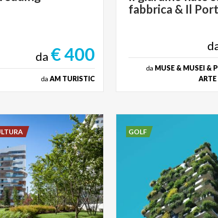
fabbrica
&
Il
Port
d
€ 400
da
da
MUSE & MUSEI & P
da
AM TURISTIC
ARTE
ULTURA
GOLF