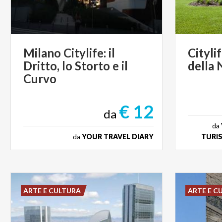
Milano Citylife: il
Citylif
Dritto, lo Storto e il
della
Curvo
€ 12
da
da
da
YOUR TRAVEL DIARY
TURIS
ARTE E CULTURA
ARTE E C