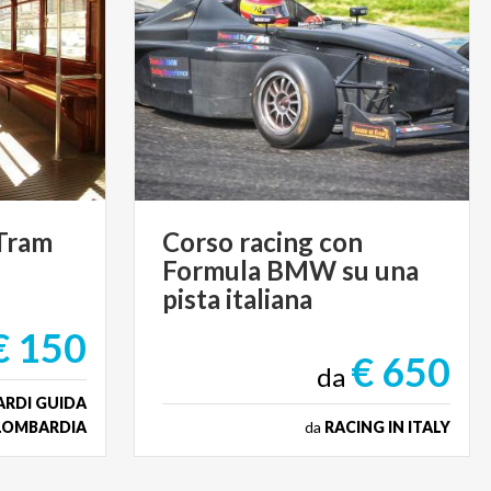
Tram
Corso racing con
Formula BMW su una
pista italiana
€ 150
€ 650
da
ARDI GUIDA
 LOMBARDIA
da
RACING IN ITALY