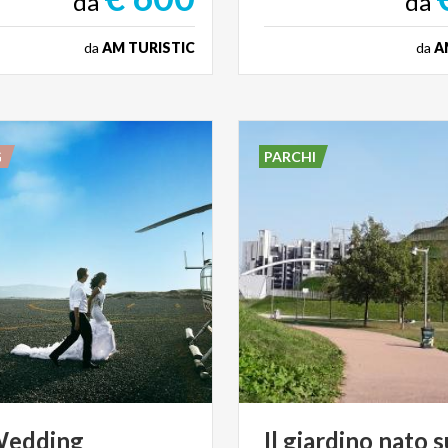
da
da
da
AM TURISTIC
da
A
G
PARCHI
Wedding
Il
giardino
nato
s