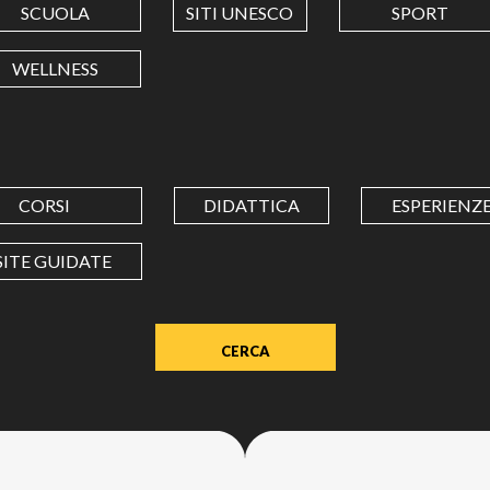
SCUOLA
SITI UNESCO
SPORT
LONGITUDINE
WELLNESS
Value
in
decimal
degrees.
CORSI
DIDATTICA
ESPERIENZ
Use
dot
SITE GUIDATE
(.)
as
decimal
separator.