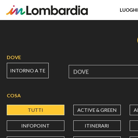
LUOGHI
Salta
al
contenuto
principale
DOVE
INTORNO A TE
DOVE
COSA
TUTTI
ACTIVE & GREEN
A
INFOPOINT
ITINERARI