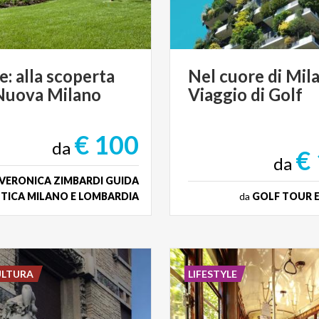
e:
alla
scoperta
Nel
cuore
di
Mil
Nuova
Milano
Viaggio
di
Golf
€ 100
da
€
da
VERONICA ZIMBARDI GUIDA
TICA MILANO E LOMBARDIA
da
GOLF TOUR 
ULTURA
LIFESTYLE