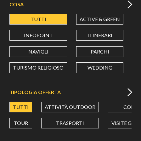
COSA
TUTTI
ACTIVE & GREEN
A
LATITUDINE
INFOPOINT
ITINERARI
LONGITUDINE
NAVIGLI
PARCHI
TURISMO RELIGIOSO
WEDDING
Value in decimal degrees. Use dot (.) as decimal separator.
TIPOLOGIA OFFERTA
TUTTI
ATTIVITÀ OUTDOOR
CORSI
TOUR
TRASPORTI
VISITE GUI