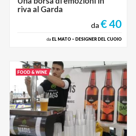
Una
borsa
di
emozioni
in
riva
al
Garda
€ 40
da
da
EL MATO – DESIGNER DEL CUOIO
FOOD & WINE