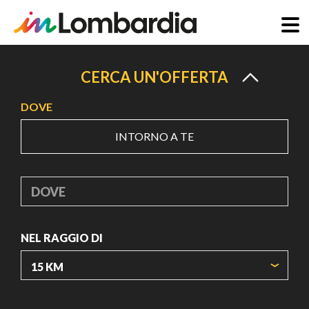
Salta
al
CERCA UN'OFFERTA
contenuto
DOVE
principale
INTORNO A TE
DOVE
NEL RAGGIO DI
ORIGIN COORDINATES