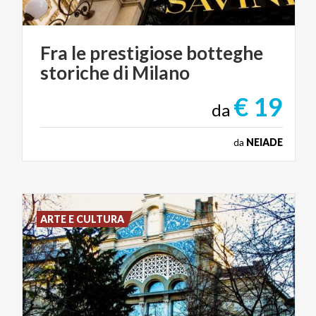
Fra
le
prestigiose
botteghe
storiche
di
Milano
€ 19
da
da
NEIADE
ARTE E CULTURA