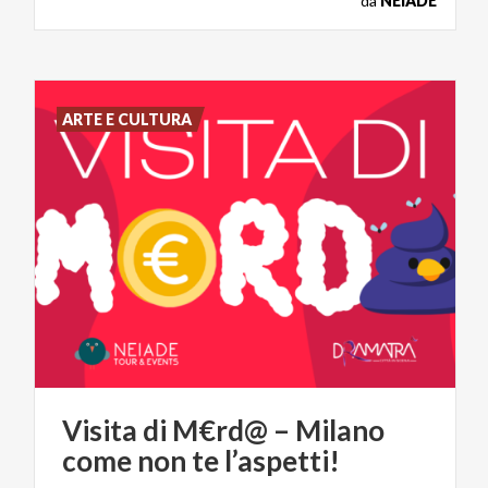
da
NEIADE
ARTE E CULTURA
Visita
di
M€rd@
–
Milano
come
non
te
l’aspetti!