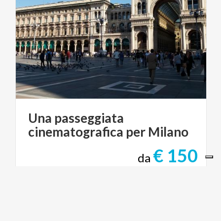
Una
passeggiata
cinematografica
per
Milano
€ 150
da
da
ADRIANA DI PIETRANTONJ