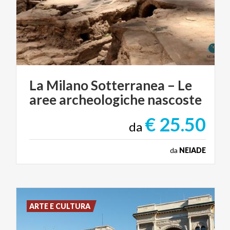
La
Milano
Sotterranea
–
Le
aree
archeologiche
nascoste
€ 25.50
da
da
NEIADE
ARTE E CULTURA