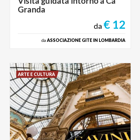
Visita
guidata
intorno
a
Ca'
Granda
€ 12
da
da
ASSOCIAZIONE GITE IN LOMBARDIA
ARTE E CULTURA