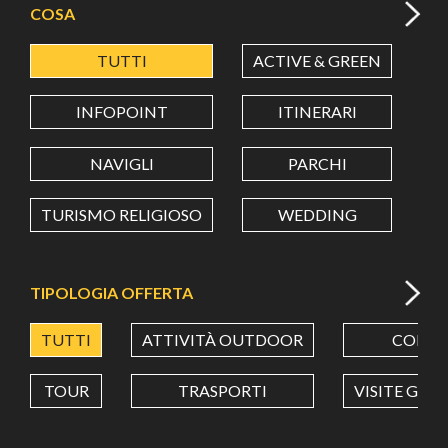
COSA
TUTTI
ACTIVE & GREEN
A
LATITUDINE
INFOPOINT
ITINERARI
LONGITUDINE
NAVIGLI
PARCHI
TURISMO RELIGIOSO
WEDDING
Value in decimal degrees. Use dot (.) as decimal separator.
TIPOLOGIA OFFERTA
TUTTI
ATTIVITÀ OUTDOOR
CORSI
TOUR
TRASPORTI
VISITE GUI