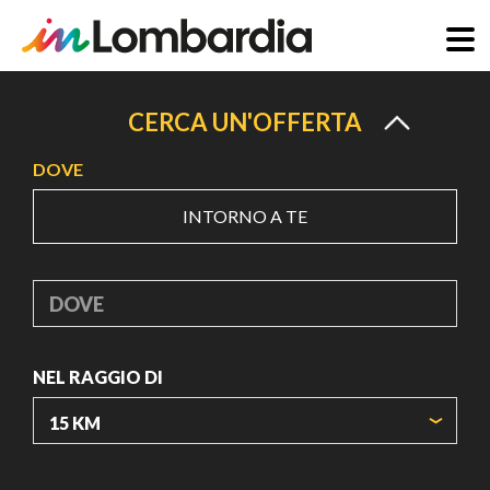
Salta
al
CERCA UN'OFFERTA
contenuto
DOVE
principale
INTORNO A TE
DOVE
NEL RAGGIO DI
ORIGIN COORDINATES