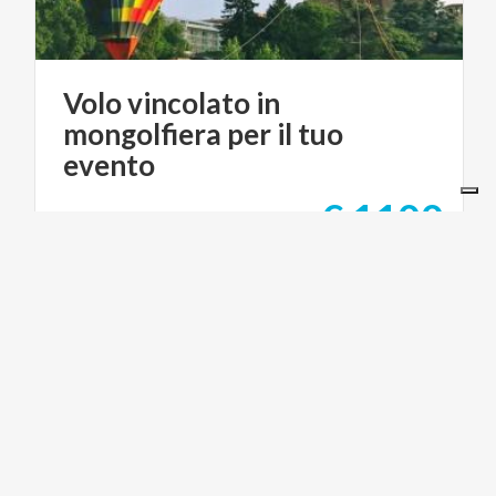
Volo vincolato in
mongolfiera per il tuo
evento
€ 1100
da
da
MILANO MONGOLFIERE - BALLOON FLIGHTS
I NOSTRI SITI