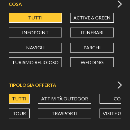
COSA
TUTTI
ACTIVE & GREEN
A
LATITUDINE
INFOPOINT
ITINERARI
LONGITUDINE
NAVIGLI
PARCHI
TURISMO RELIGIOSO
WEDDING
Value in decimal degrees. Use dot (.) as decimal separator.
TIPOLOGIA OFFERTA
TUTTI
ATTIVITÀ OUTDOOR
CORSI
TOUR
TRASPORTI
VISITE GUI