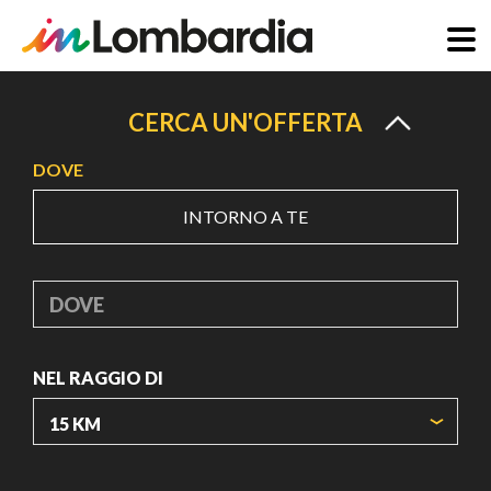
Salta
al
CERCA UN'OFFERTA
contenuto
DOVE
principale
INTORNO A TE
DOVE
NEL RAGGIO DI
ORIGIN COORDINATES