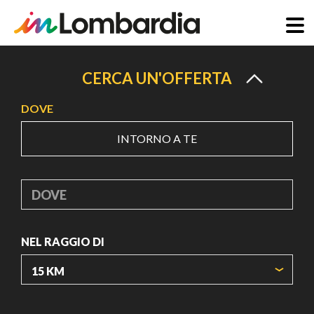
Salta
al
CERCA UN'OFFERTA
contenuto
DOVE
principale
INTORNO A TE
DOVE
NEL RAGGIO DI
ORIGIN COORDINATES