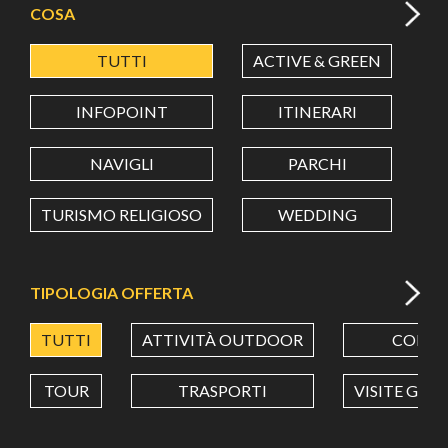
COSA
TUTTI
ACTIVE & GREEN
A
LATITUDINE
INFOPOINT
ITINERARI
LONGITUDINE
NAVIGLI
PARCHI
TURISMO RELIGIOSO
WEDDING
Value in decimal degrees. Use dot (.) as decimal separator.
TIPOLOGIA OFFERTA
TUTTI
ATTIVITÀ OUTDOOR
CORSI
TOUR
TRASPORTI
VISITE GUI