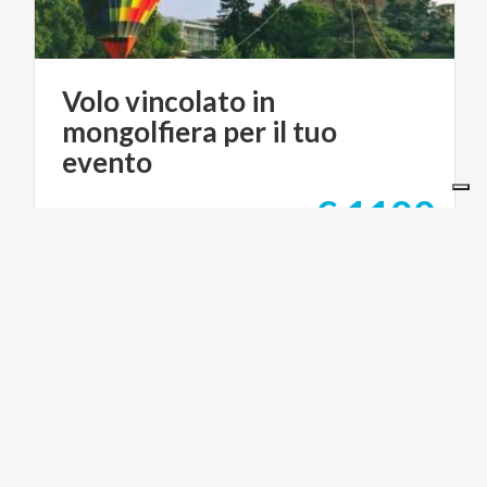
Volo vincolato in
mongolfiera per il tuo
evento
€ 1100
da
da
MILANO MONGOLFIERE - BALLOON FLIGHTS
I NOSTRI SITI