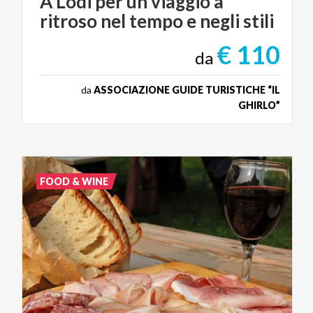
A
Lodi
per
un
viaggio
a
ritroso
nel
tempo
e
negli
stili
€ 110
da
da
ASSOCIAZIONE GUIDE TURISTICHE “IL
GHIRLO”
FOOD & WINE