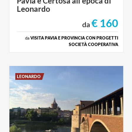
Pavia
e
Certosa
all'epoca
di
Leonardo
€ 160
da
da
VISITA PAVIA E PROVINCIA CON PROGETTI
SOCIETÀ COOPERATIVA
LEONARDO