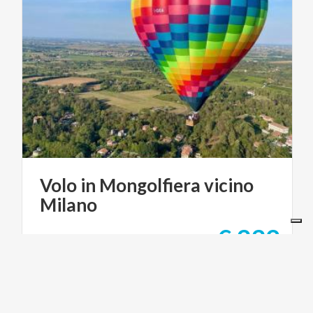
Volo
in
Mongolfiera
vicino
Milano
€ 229
da
da
MILANO MONGOLFIERE - BALLOON FLIGHTS