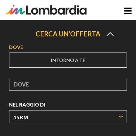
Salta
al
CERCA UN'OFFERTA
contenuto
DOVE
principale
INTORNO A TE
DOVE
NEL RAGGIO DI
ORIGIN COORDINATES