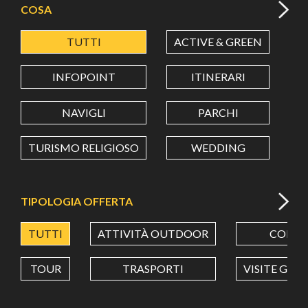
COSA
TUTTI
ACTIVE & GREEN
A
LATITUDINE
INFOPOINT
ITINERARI
LONGITUDINE
NAVIGLI
PARCHI
TURISMO RELIGIOSO
WEDDING
Value in decimal degrees. Use dot (.) as decimal separator.
TIPOLOGIA OFFERTA
TUTTI
ATTIVITÀ OUTDOOR
CORSI
TOUR
TRASPORTI
VISITE GUI