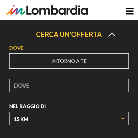
Salta
al
CERCA UN'OFFERTA
contenuto
DOVE
principale
INTORNO A TE
DOVE
NEL RAGGIO DI
ORIGIN COORDINATES