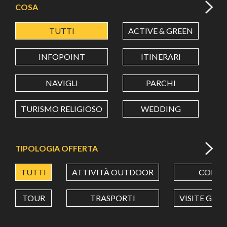
COSA
TUTTI
ACTIVE & GREEN
A
LATITUDINE
INFOPOINT
ITINERARI
LONGITUDINE
NAVIGLI
PARCHI
TURISMO RELIGIOSO
WEDDING
Value in decimal degrees. Use dot (.) as decimal separator.
TIPOLOGIA OFFERTA
TUTTI
ATTIVITÀ OUTDOOR
CORSI
TOUR
TRASPORTI
VISITE GUI