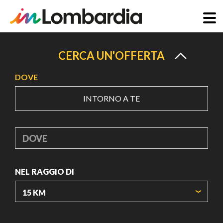
Salta
al
CERCA UN'OFFERTA
contenuto
DOVE
principale
INTORNO A TE
DOVE
NEL RAGGIO DI
ORIGIN COORDINATES