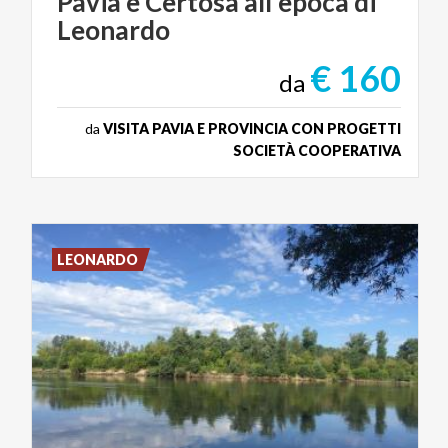
Pavia
e
Certosa
all'epoca
di
Leonardo
€ 160
da
da
VISITA PAVIA E PROVINCIA CON PROGETTI
SOCIETÀ COOPERATIVA
LEONARDO