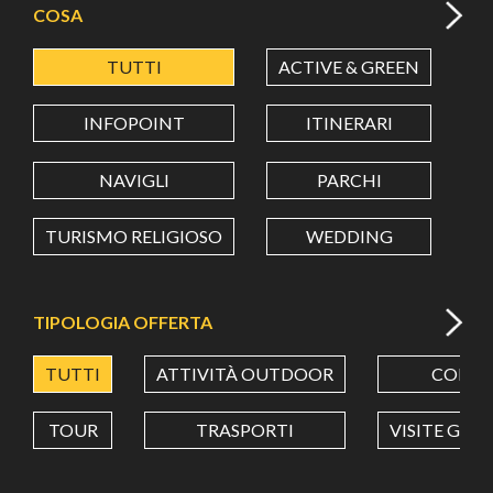
COSA
TUTTI
ACTIVE & GREEN
A
LATITUDINE
INFOPOINT
ITINERARI
LONGITUDINE
NAVIGLI
PARCHI
TURISMO RELIGIOSO
WEDDING
Value in decimal degrees. Use dot (.) as decimal separator.
TIPOLOGIA OFFERTA
TUTTI
ATTIVITÀ OUTDOOR
CORSI
TOUR
TRASPORTI
VISITE GUI