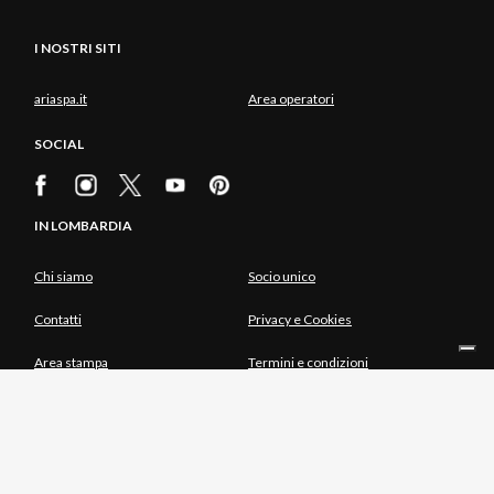
I NOSTRI SITI
ariaspa.it
Area operatori
SOCIAL
IN LOMBARDIA
Chi siamo
Socio unico
Contatti
Privacy e Cookies
Area stampa
Termini e condizioni
INTEGRATO CON