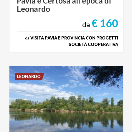
Pavia
e
Certosa
all'epoca
di
Leonardo
€ 160
da
da
VISITA PAVIA E PROVINCIA CON PROGETTI
SOCIETÀ COOPERATIVA
LEONARDO