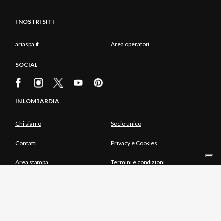
I NOSTRI SITI
ariaspa.it
Area operatori
SOCIAL
IN LOMBARDIA
Chi siamo
Socio unico
Contatti
Privacy e Cookies
Area stampa
Termini e condizioni
INTEGRATO CON