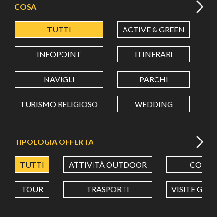
COSA
TUTTI
ACTIVE & GREEN
A
LATITUDINE
INFOPOINT
ITINERARI
LONGITUDINE
NAVIGLI
PARCHI
TURISMO RELIGIOSO
WEDDING
Value in decimal degrees. Use dot (.) as decimal separator.
TIPOLOGIA OFFERTA
TUTTI
ATTIVITÀ OUTDOOR
CORSI
TOUR
TRASPORTI
VISITE GUI