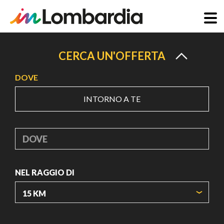
Salta
al
CERCA UN'OFFERTA
contenuto
DOVE
principale
INTORNO A TE
DOVE
NEL RAGGIO DI
ORIGIN COORDINATES