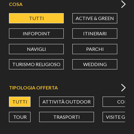
COSA
TUTTI
ACTIVE & GREEN
A
LATITUDINE
INFOPOINT
ITINERARI
LONGITUDINE
NAVIGLI
PARCHI
TURISMO RELIGIOSO
WEDDING
Value in decimal degrees. Use dot (.) as decimal separator.
TIPOLOGIA OFFERTA
TUTTI
ATTIVITÀ OUTDOOR
CORSI
TOUR
TRASPORTI
VISITE GUI