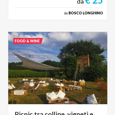
€ 25
da
da
BOSCO LONGHINO
FOOD & WINE
Picnic
tra
colline,
vigneti
e