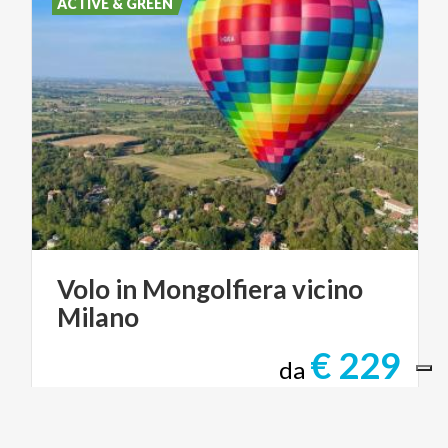
ACTIVE & GREEN
Volo
in
Mongolfiera
vicino
Milano
€ 229
da
da
MILANO MONGOLFIERE - BALLOON FLIGHTS