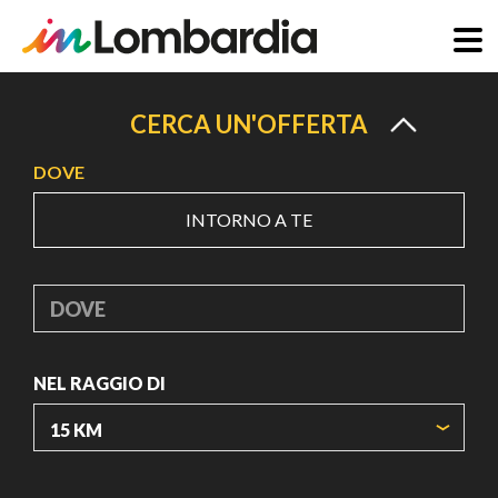
Salta
al
CERCA UN'OFFERTA
contenuto
DOVE
principale
INTORNO A TE
DOVE
NEL RAGGIO DI
ORIGIN COORDINATES