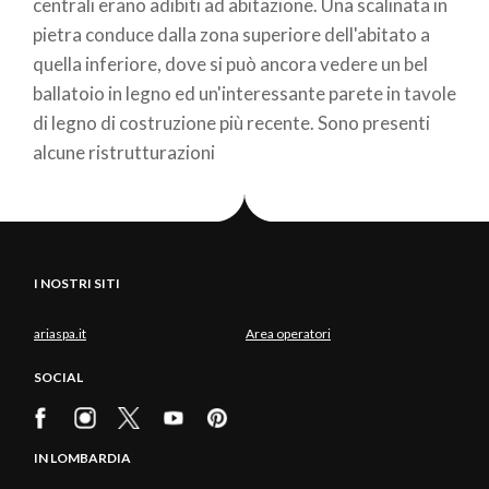
centrali erano adibiti ad abitazione. Una scalinata in
pietra conduce dalla zona superiore dell'abitato a
quella inferiore, dove si può ancora vedere un bel
ballatoio in legno ed un'interessante parete in tavole
di legno di costruzione più recente. Sono presenti
alcune ristrutturazioni
I NOSTRI SITI
ariaspa.it
Area operatori
SOCIAL
IN LOMBARDIA