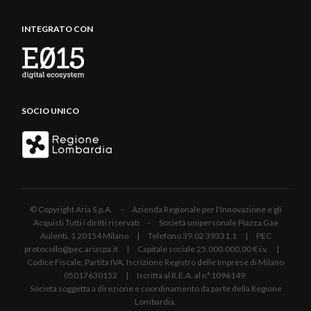
INTEGRATO CON
SOCIO UNICO
© Copyright Aria S.p.A. - Azienda Regionale per l'Innovazione e gli
Acquisti Tutti i diritti riservati - Società unipersonale Piazza Gae
Aulenti, 1 20154 Milano | Telefono 39.02 39331.1 | PEC
protocollo@pec.ariaspa.it | Capitale sociale 25.000.000,00 € i.v. |
Codice Fiscale, Partita IVA, Iscrizione Registro delle Imprese di Milano
05017630152 | Iscritta al R.E.A. al n°1096149.
Società soggetta a direzione e coordinamento da parte della Regione
Lombardia.