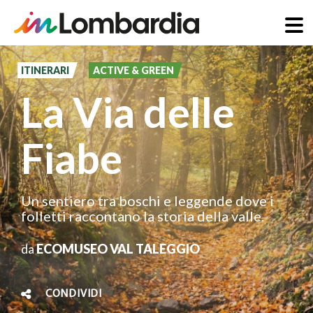
Salta
al
ITINERARI
ACTIVE & GREEN
contenuto
La Via delle
principale
Fiabe
Un sentiero tra boschi e leggende dove i
folletti raccontano la storia della valle.
da
ECOMUSEO VAL TALEGGIO
CONDIVIDI