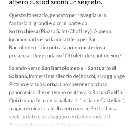
albero custodiscono un segreto.
Questo itinerario, pensato per risvegliare la
fantasia di grandi e piccini, parte da
Sottochiesa
(Piazza Saint-Chaffrey). Appena
incamminati verso la mulattiera per San
Bartolomeo, si incontra la prima misteriosa
presenza: il leggendario "Ól folètt del púnt de Sücé".
Salendo verso
San Bartolomeo
e il
Santuario di
Salzana,
immersi nel silenzio dei boschi, si raggiunge
Pizzino e la sua
Corna
, uno sperone roccioso
panoramico che un tempo ospitava la Rocca Guelfa.
Qui risuona l'eco della ballata di "Lucia de Castellani",
tragica eroina locale. Il rientro verso Sottochiesa
svela un lato più selvaggio con la leggenda del
"Lupo della forzèlla di Raspalupo"
, prima di
concludere il giro nel parco giochi comunale, regno