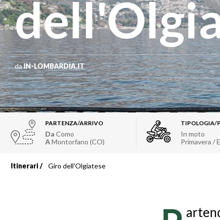
dell'Olgi
da
IN-LOMBARDIA.IT
PARTENZA/ARRIVO
TIPOLOGIA/
Da
Como
In moto
A
Montorfano (CO)
Primavera / 
Itinerari
Giro dell'Olgiatese
Briciole
di
artend
pane