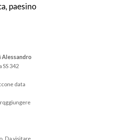
ca, paesino
i
Alessandro
a SS 342
occone data
r rqggiungere
o. Da visitare