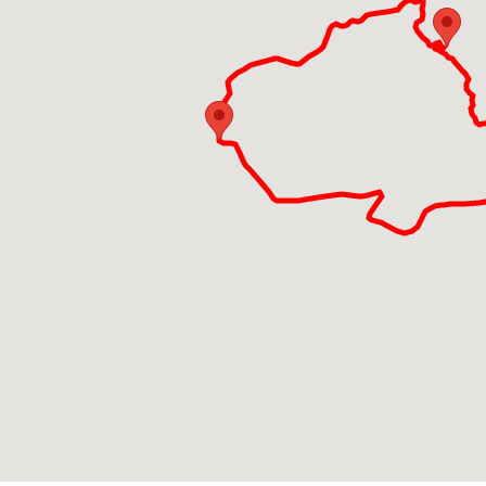
Battistero di Sa
Montorfano
: 
San Giovanni Bat