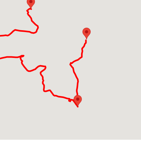
n Giovanni Battista.
paesino immerso nel verde ai piedi del monte Orfano. Chies
tista risale all'Xi e XII secolo.