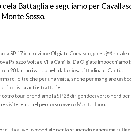
 dela Battaglia e seguiamo per Cavallas
el Monte Sosso.
o la SP 17 in direzione Ol giate Comasco, paese natale d
rova Palazzo Volta e Villa Camilla. Da Olgiate imbocchiamo l
irca 20 km, arrivando nella laboriosa cittadina di Cantù.
rmarci, oltre che per una visita, anche per mangiare un b
ottimi ristoranti e trattorie.
nostro tour, prendiamo la SP 28 dirigendoci verso nord pe
che visiteremo nel percorso owero Montorfano.
sciuta a livello mondiale per lo stupendo panorama sul lag