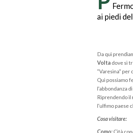
P
Fermo
ai piedi d
Da qui prendiam
Volta
dove si t
"Varesina" per c
Qui possiamo fe
l'abbondanza di 
Riprendendo il 
l'ulfimo paese 
Cosa visitare:
Como:
Cità cono