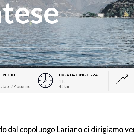
atese
PERIODO
DURATA/LUNGHEZZA
1 h
Estate / Autunno
42km
o dal copoluogo Lariano ci dirigiamo ve