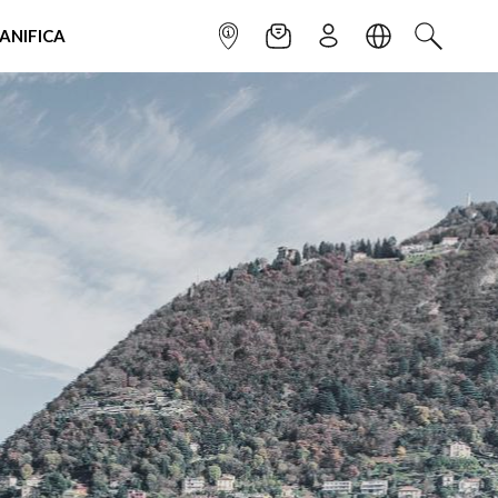
IANIFICA
INFOPOINT
NEWSLETTER
ISCRIVITI
LINGUA
CERCA