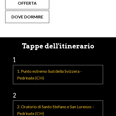
OFFERTA
DOVE DORMIRE
Tappe dell'itinerario
1
1. Punto estremo Sud della Svizzera -
Pedrinate (CH)
2
2. Oratorio di Santo Stefano e San Lorenzo –
Pedrinate (CH)