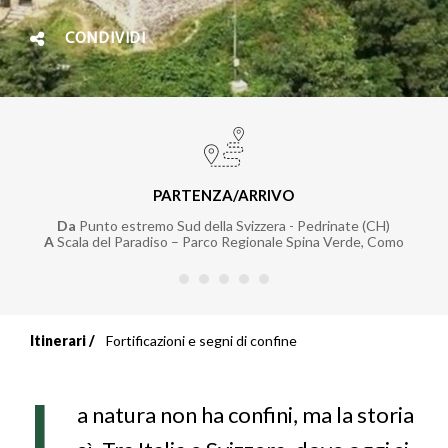
CONDIVIDI
PARTENZA/ARRIVO
Da
Punto estremo Sud della Svizzera - Pedrinate (CH)
A
Scala del Paradiso – Parco Regionale Spina Verde, Como
Itinerari
Fortificazioni e segni di confine
Briciole
di
L
a natura non ha confini, ma la storia
pane