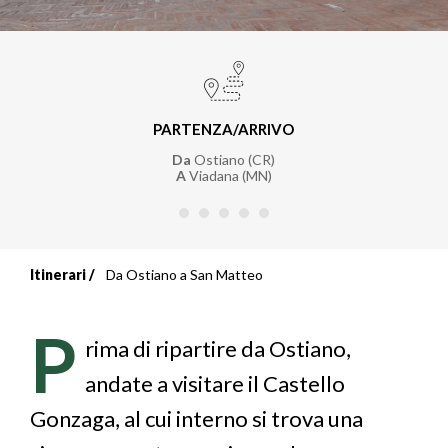
PARTENZA/ARRIVO
Da
Ostiano (CR)
A
Viadana (MN)
Itinerari
Da Ostiano a San Matteo
Briciole
di
P
rima di ripartire da Ostiano,
pane
andate a visitare il Castello
Gonzaga, al cui interno si trova una