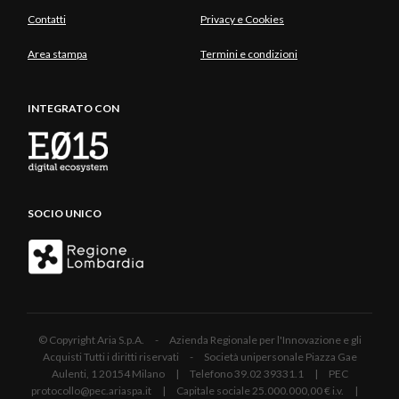
Contatti
Privacy e Cookies
Area stampa
Termini e condizioni
INTEGRATO CON
SOCIO UNICO
© Copyright Aria S.p.A. - Azienda Regionale per l'Innovazione e gli
Acquisti Tutti i diritti riservati - Società unipersonale Piazza Gae
Aulenti, 1 20154 Milano | Telefono 39.02 39331.1 | PEC
protocollo@pec.ariaspa.it | Capitale sociale 25.000.000,00 € i.v. |