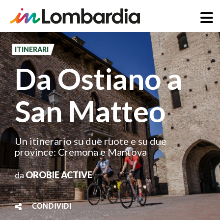
Salta
al
ITINERARI
contenuto
Da Ostiano a
principale
San Matteo
Un itinerario su due ruote e su due
province: Cremona e Mantova
da
OROBIE ACTIVE
CONDIVIDI