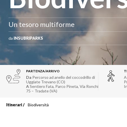
Un tesoro multiforme
da
INSUBRIPARKS
PARTENZA/ARRIVO
T
Da
Percorso ad anello del coccodrillo di
A
Uggiate Trevano (CO)
P
A
Sentiero Fata, Parco Pineta, Via Ronchi
I
75 – Tradate (VA)
Itinerari
Biodiversità
Briciole
di