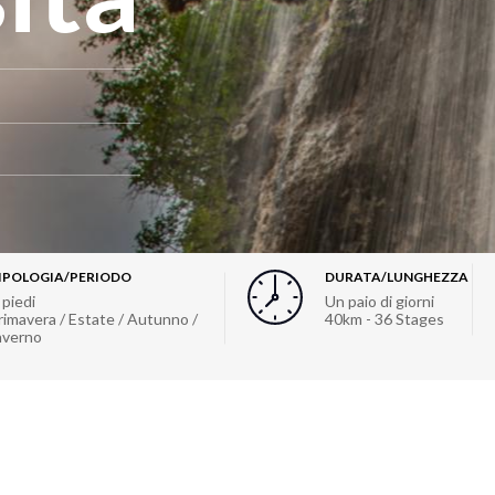
IPOLOGIA/PERIODO
DURATA/LUNGHEZZA
 piedi
Un paio di giorni
rimavera / Estate / Autunno /
40km - 36 Stages
nverno