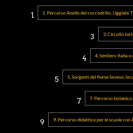
1. Percorso Anello del coccodrillo, Uggiate
1
3. Circuito tu
3
4, Sentiero Italia
4
5. Sorgenti del fiume Seveso, loc
5
7. Percorso botanico
7
9. Percorso didattico per le scuole con 
9