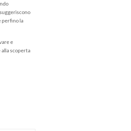
endo
i suggeriscono
 perfino la
rvare e
 alla scoperta