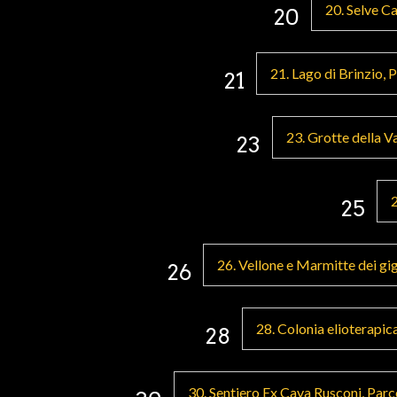
20. Selve Ca
20
21. Lago di Brinzio,
21
23. Grotte della V
23
2
25
26. Vellone e Marmitte dei gi
26
28. Colonia elioterapic
28
30. Sentiero Ex Cava Rusconi, Parc