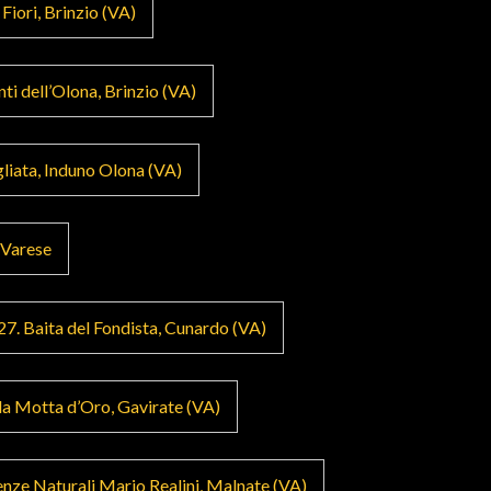
Fiori, Brinzio (VA)
nti dell’Olona, Brinzio (VA)
gliata, Induno Olona (VA)
 Varese
27. Baita del Fondista, Cunardo (VA)
la Motta d’Oro, Gavirate (VA)
enze Naturali Mario Realini, Malnate (VA)