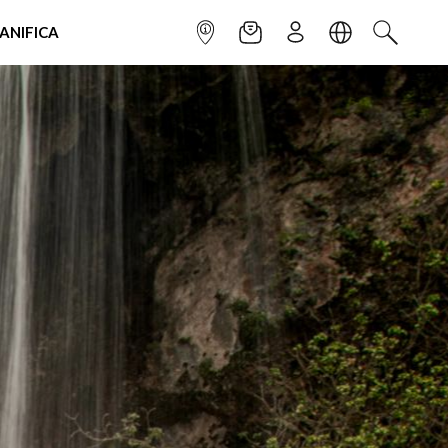
IANIFICA
INFOPOINT
NEWSLETTER
ISCRIVITI
LINGUA
CERCA