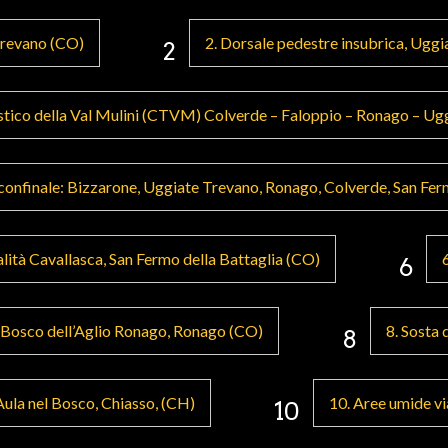
 Trevano (CO)
2. Dorsale pedestre insubrica, Ugg
2
ristico della Val Mulini (CTVM) Colverde – Faloppio – Ronago – U
 o confinale: Bizzarone, Uggiate Trevano, Ronago, Colverde, San Fer
alità Cavallasca, San Fermo della Battaglia (CO)
6
 Bosco dell’Aglio Ronago, Ronago (CO)
8. Sosta 
8
Aula nel Bosco, Chiasso, (CH)
10. Aree umide vi
10