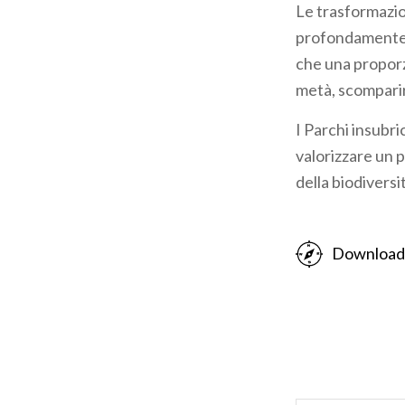
Le trasformazio
pane
profondamente a
che una proporzi
metà, scomparir
I Parchi insubri
valorizzare un p
della biodiversi
Download