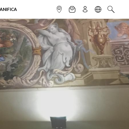
IANIFICA
INFOPOINT
NEWSLETTER
ISCRIVITI
LINGUA
CERCA