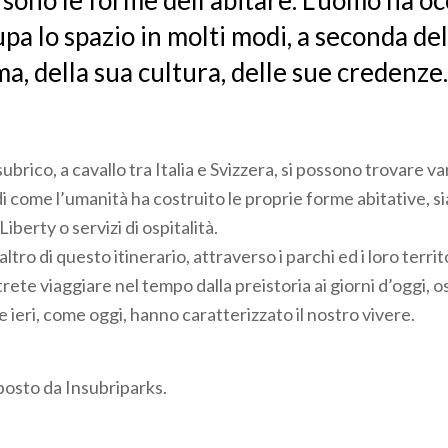
 sono le forme dell’abitare. L’uomo ha o
pa lo spazio in molti modi, a seconda de
ma, della sua cultura, delle sue credenze.
subrico, a cavallo tra Italia e Svizzera, si possono trovare va
i come l’umanità ha costruito le proprie forme abitative, s
Liberty o servizi di ospitalità.
ltro di questo itinerario, attraverso i parchi ed i loro territo
rete viaggiare nel tempo dalla preistoria ai giorni d’oggi,
 ieri, come oggi, hanno caratterizzato il nostro vivere.
osto da Insubriparks.