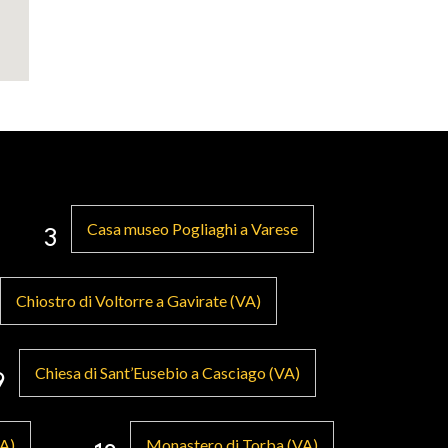
Casa museo Pogliaghi a Varese
3
Chiostro di Voltorre a Gavirate (VA)
Chiesa di Sant’Eusebio a Casciago (VA)
9
VA)
Monastero di Torba (VA)