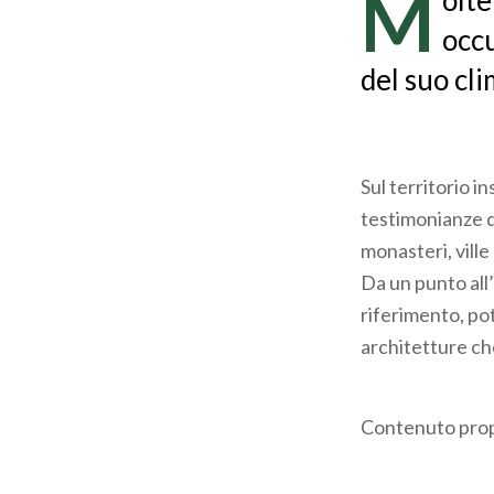
M
olte
pane
occu
del suo cli
Sul territorio in
testimonianze d
monasteri, ville 
Da un punto all’a
riferimento, pot
architetture che
Contenuto prop