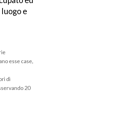
ccupato ed
l luogo e
rie
iano esse case,
ri di
 osservando 20