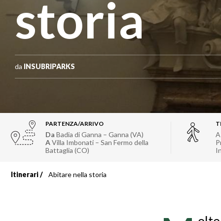
storia
da
INSUBRIPARKS
PARTENZA/ARRIVO
T
Da
Badia di Ganna – Ganna (VA)
A
A
Villa Imbonati – San Fermo della
P
Battaglia (CO)
I
Itinerari
Abitare nella storia
Briciole
di