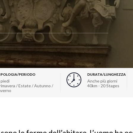
IPOLOGIA/PERIODO
DURATA/LUNGHEZZA
 piedi
Anche più giorni
rimavera / Estate / Autunno /
40km - 20 Stages
nverno