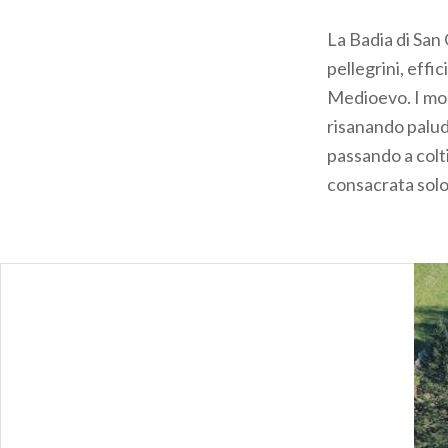
La Badia di San 
pellegrini, effi
Medioevo. I mona
risanando palud
passando a colti
consacrata solo