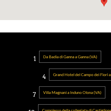
Da Badia di Ganna a Ganna (VA)
1
Grand Hotel del Campo dei Fiori a
4
Villa Magnani a Induno Olona (VA)
7
Complesso della collegiata di Castiglion