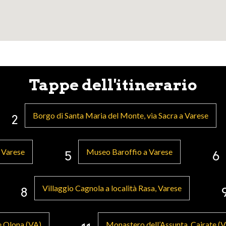
Tappe dell'itinerario
Borgo di Santa Maria del Monte, via Sacra a Varese
2
 Varese
Museo Baroffio a Varese
5
6
Villaggio Cagnola a località Rasa, Varese
8
e Olona (VA)
Monastero dell’Assunta, Cairate (