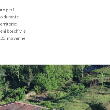
ro per i
o durante il
erritorio:
eni boschivi e
1125, ma venne