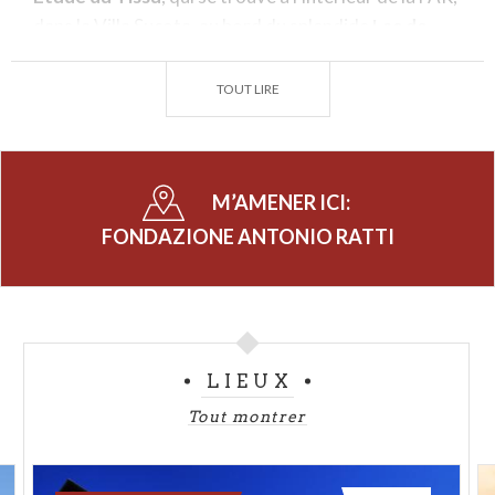
dans la Villa Sucota, au bord du splendide
Lac de
Côme
.
TOUT LIRE
En plus d'un emplacement magnifique et du Musée
MuST, la Fondation Ratti possède aussi une
bibliothèque spécialisée
dans le textile et l'art
contemporain, très fournie, née comme un
M’AMENER ICI:
instrument d'études et de recherche pour le
FONDAZIONE ANTONIO RATTI
personnel de la Fondation, mais également ouverte
au public depuis 2010 pour les prêts de livres. La
bibliothèque recèle non seulement un
fonds
moderne
qui continue à s'enrichir continuellement,
mais aussi un
fonds ancien
avec des volumes tous
LIEUX
dédiés au textile et à la mode.
Tout montrer
Jusqu'à présent la Fondation Antonio Ratti a été
présidée par Annie Ratti et dirigée par Marco De