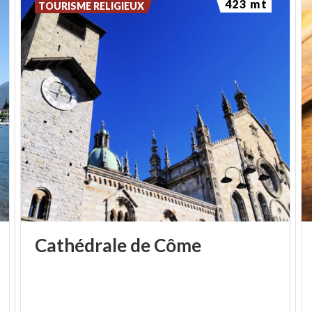
423 mt
Michelis, qui réalisent la volonté du fondateur en
TOURISME RELIGIEUX
promouvant des initiatives, études, recherches
artistiques, culturelles et technologiques
concernant tant le textile que l'art contemporain. La
FAR étudie le passé mais aussi les tendances
actuelles italiennes et étrangères, en collaborant
dans certains cas avec d'autres institutions.
Cathédrale
de
Côme