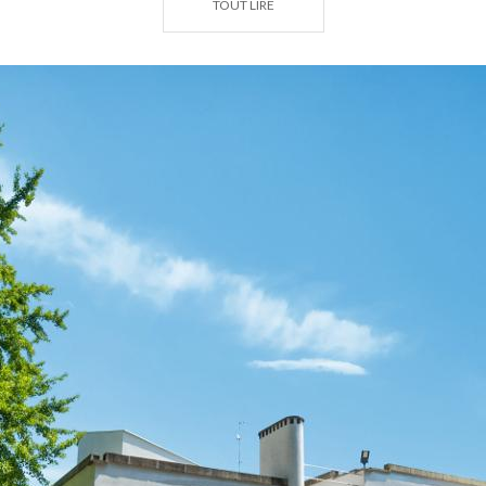
TOUT LIRE
piscine, sauna, massages.
Année de fondation : 1962
Designers : Pierluigi Mancinelli
Par : 71
N° Trous : 18
Longueur : 6021 m
Ouverture saisonnière : toute l'année
Jour de fermeture: lundi sauf jour férié