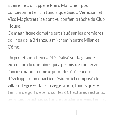
Et en effet, on appelle Piero Mancinelli pour
concevoir le terrain tandis que Guido Veneziani et
Vico Magistretti se sont vu confier la tâche du Club
House.
Ce magnifique domaine est situé sur les premières
collines de la Brianza, à mi-chemin entre Milan et
Côme.
Un projet ambitieux a été réalisé sur la grande
extension du domaine, qui a permis de conserver
l’ancien manoir comme point de référence, en
développant un quartier résidentiel composé de
villas intégrées dans la végétation, tandis que le
terrain de golf s’étend sur les 60 hectares restants.
Services : practice, putting et pitching green, tennis,
location de voiturettes et de chariots, boutique
spécialisée, bar, restaurant (tél. +39 031 790392),