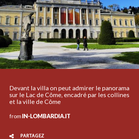
Devant la villa on peut admirer le panorama
sur le Lac de Côme, encadré par les collines
et la ville de Côme
from
IN-LOMBARDIA.IT
PARTAGEZ