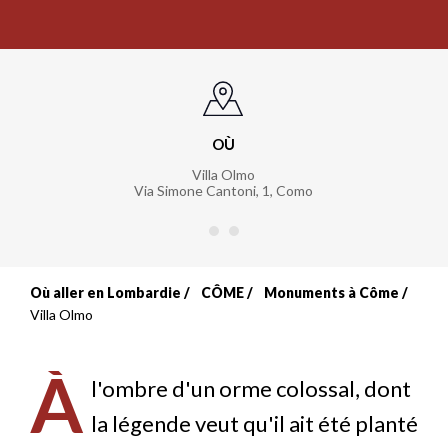
OÙ
Villa Olmo
Via Simone Cantoni, 1
,
Como
Où aller en Lombardie
CÔME
Monuments à Côme
Fil
Villa Olmo
d'Ariane
À
l'ombre d'un orme colossal, dont
la légende veut qu'il ait été planté