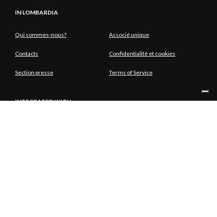
IN LOMBARDIA
Qui sommes-nous?
Associé unique
Contacts
Confidentialité et cookies
Section presse
Terms of Service
INTEGRATED WITH
ASSOCIÉ UNIQUE