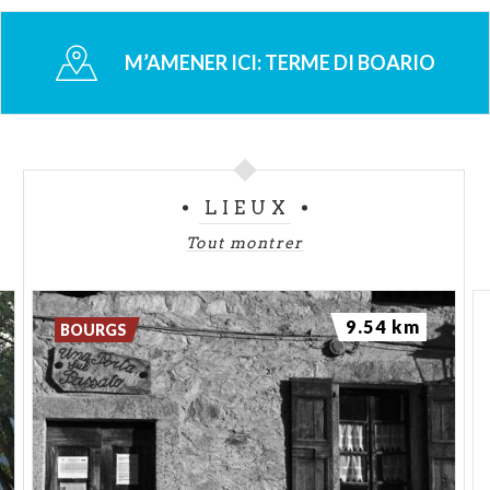
Le Château de Gorzone, un hameau de Boario, est le
M’AMENER ICI:
TERME DI BOARIO
seul château du Val Camonica à être resté intact
dans toute sa structure. Il remonte au XIIe siècle.
À partir de Darfo Boario Terme, on arrive au lac
d'Iseo en un quart d'heure de voiture.
LIEUX
Tout montrer
9.54 km
BOURGS