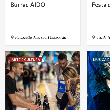
Burrac-AIDO
Festa
Palazzetto
dello
sport
Caspoggio
Tec
de
T
ARTE E CULTURA
MUSICA 