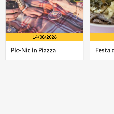
14/08/2026
Pic-Nic
in
Piazza
Festa
Piazza SS Giacomo e Filippo Chiesa in
Valmalenco
Palazzo
FOOD & WINE
MUSICA 