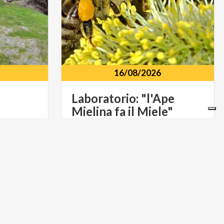
16/08/2026
Laboratorio:
"l'Ape
Mielina
fa
il
Miele"
Caspoggio
località
S.
Antonio
LIFESTYLE