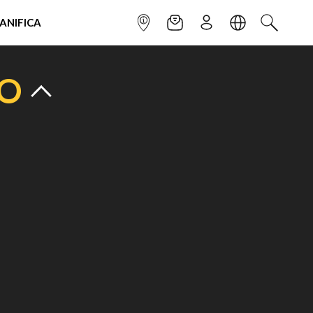
IANIFICA
INFOPOINT
NEWSLETTER
ISCRIVITI
LINGUA
CERCA
TO