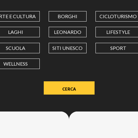
COORDINATES
RTE E CULTURA
BORGHI
CICLOTURISMO
LATITUDINE
LAGHI
LEONARDO
LIFESTYLE
SCUOLA
SITI UNESCO
SPORT
LONGITUDINE
WELLNESS
Value
in
decimal
degrees.
Use
dot
(.)
as
decimal