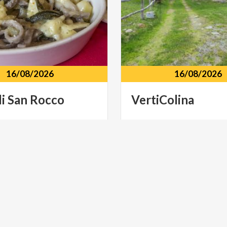
16/08/2026
16/08/2026
di
San
Rocco
VertiColina
scuole
elementari
Caspoggio
Postalesio
E SPETTACOLO
MONTAGNE