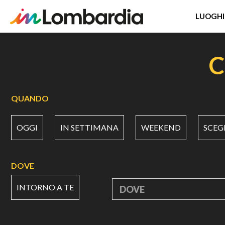
LUOGHI
Salta
al
C
contenuto
principale
QUANDO
OGGI
IN SETTIMANA
WEEKEND
SCEG
DOVE
INTORNO A TE
DOVE