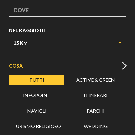
DOVE
NEL RAGGIO DI
ORIGIN COORDINATES
COSA
TUTTI
ACTIVE & GREEN
A
LATITUDINE
INFOPOINT
ITINERARI
LONGITUDINE
NAVIGLI
PARCHI
TURISMO RELIGIOSO
WEDDING
Value in decimal degrees. Use dot (.) as decimal separator.