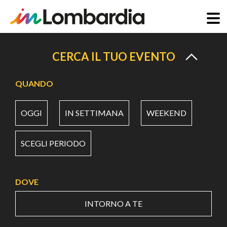
Salta
al
CERCA IL TUO EVENTO
contenuto
principale
QUANDO
OGGI
IN SETTIMANA
WEEKEND
SCEGLI PERIODO
DOVE
INTORNO A TE