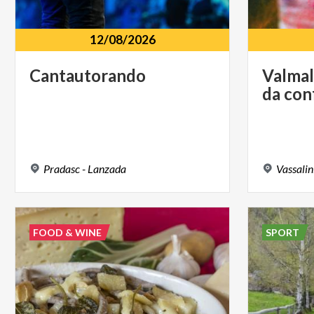
12/08/2026
Cantautorando
Valma
da
con
Pradasc
-
Lanzada
Vassalin
FOOD & WINE
SPORT