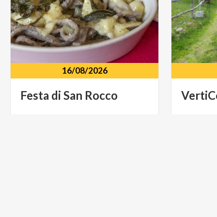
16/08/2026
Festa
di
San
Rocco
VertiC
Palazzo
scuole
elementari
Caspoggio
Postales
MUSICA E SPETTACOLO
MONTAG