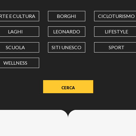
COORDINATES
RTE E CULTURA
BORGHI
CICLOTURISMO
LATITUDINE
LAGHI
LEONARDO
LIFESTYLE
SCUOLA
SITI UNESCO
SPORT
LONGITUDINE
WELLNESS
Value
in
decimal
degrees.
Use
dot
(.)
as
decimal