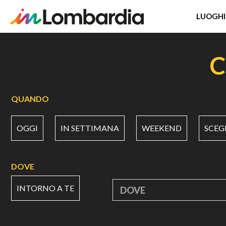
LUOGHI
Salta
al
C
contenuto
principale
QUANDO
OGGI
IN SETTIMANA
WEEKEND
SCEG
DOVE
INTORNO A TE
DOVE