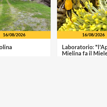
16/08/2026
16/08/2026
olina
Laboratorio:
"l'A
Mielina
fa
il
Miel
io
Caspoggio
località
S.
Anto
NE
LIFESTYLE