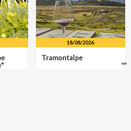
18/08/2026
pe
Tramontalpe
e"
nio
Chiareggio
Chiesa
in
Valmalenco
ACTIVE & GREEN