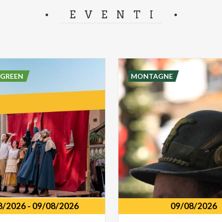
separator.
EVENTI
 GREEN
MONTAGNE
8/2026
-
09/08/2026
09/08/2026