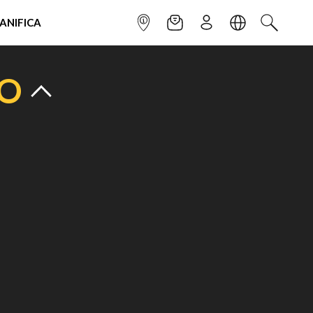
IANIFICA
INFOPOINT
NEWSLETTER
ISCRIVITI
LINGUA
CERCA
TO