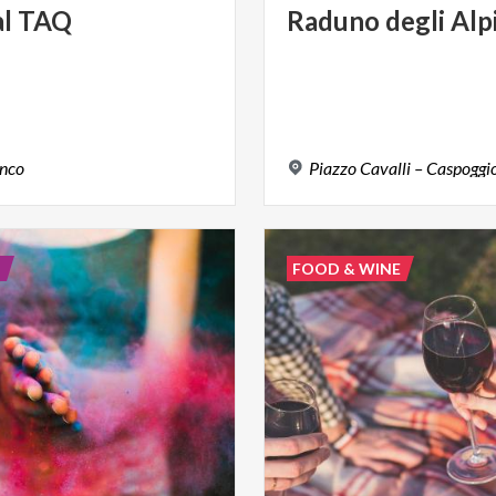
al
TAQ
Raduno
degli
Alp
nco
Piazzo
Cavalli
–
Caspoggi
E
FOOD & WINE