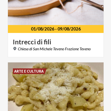
01/08/2026
-
09/08/2026
Intrecci
di
fili
Chiesa
di
San
Michele
Teveno
Frazione
Teveno
ARTE E CULTURA