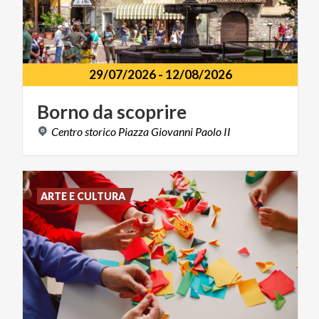
29/07/2026
-
12/08/2026
Borno
da
scoprire
Centro
storico
Piazza
Giovanni
Paolo
II
ARTE E CULTURA