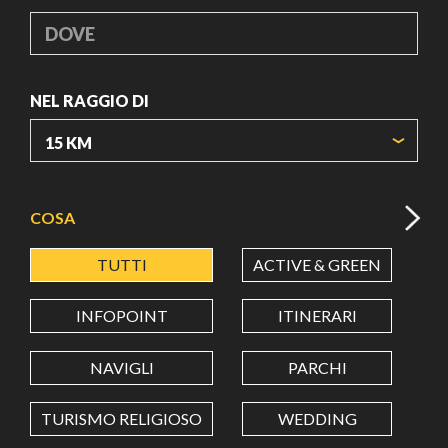
DOVE
NEL RAGGIO DI
ORIGIN COORDINATES
COSA
TUTTI
ACTIVE & GREEN
A
LATITUDINE
INFOPOINT
ITINERARI
LONGITUDINE
NAVIGLI
PARCHI
TURISMO RELIGIOSO
WEDDING
Value in decimal degrees. Use dot (.) as decimal separator.