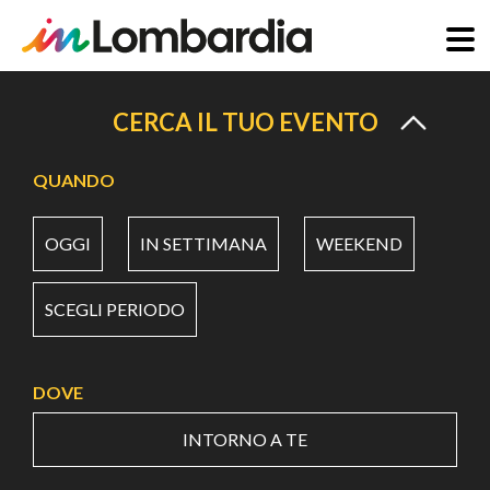
Salta
al
CERCA IL TUO EVENTO
contenuto
principale
QUANDO
OGGI
IN SETTIMANA
WEEKEND
SCEGLI PERIODO
DOVE
INTORNO A TE