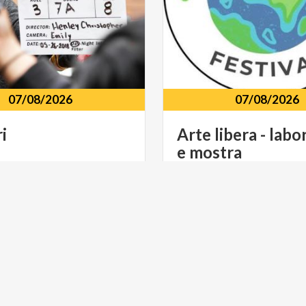
07/08/2026
07/08/2026
i
Arte
libera
-
labo
e
mostra
ercato, Mandello del Lario,
Cineteatro Val D'Esino 23
Lario, LC
ULTURA
MUSICA E SPETTACOLO