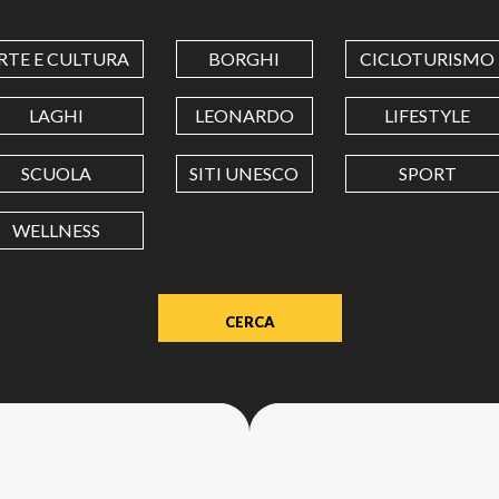
COORDINATES
RTE E CULTURA
BORGHI
CICLOTURISMO
LATITUDINE
LAGHI
LEONARDO
LIFESTYLE
SCUOLA
SITI UNESCO
SPORT
LONGITUDINE
WELLNESS
Value
in
decimal
degrees.
Use
dot
(.)
as
decimal