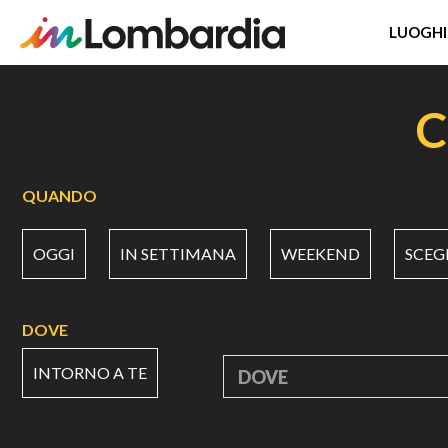
LUOGHI
Salta
al
C
contenuto
principale
QUANDO
OGGI
IN SETTIMANA
WEEKEND
SCEG
DOVE
INTORNO A TE
DOVE