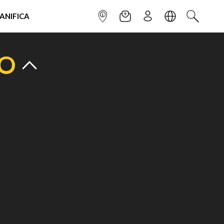
IANIFICA
INFOPOINT
NEWSLETTER
ISCRIVITI
LINGUA
CERCA
TO