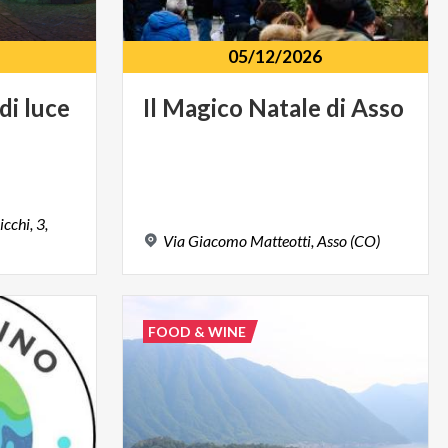
05/12/2026
di
luce
Il
Magico
Natale
di
Asso
cchi, 3,
Via
Giacomo
Matteotti,
Asso
(CO)
FOOD & WINE