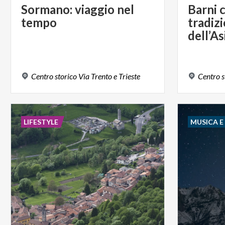
Sormano:
viaggio
nel
Barni c
tempo
tradiz
Centro
storico
Via
Trento
e
Trieste
Centro
s
LIFESTYLE
MUSICA 