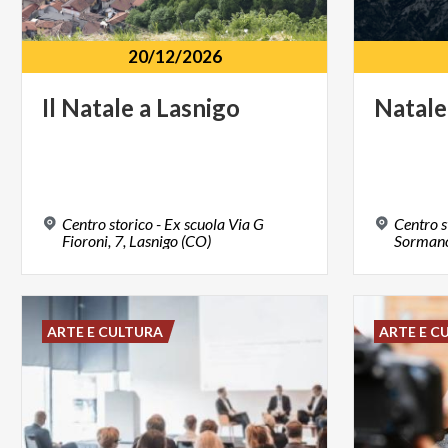
20/12/2026
Il
Natale
a
Lasnigo
Natale
Centro storico - Ex scuola Via G
Centro s
Fioroni, 7, Lasnigo (CO)
Sormano
ARTE E CULTURA
ARTE E C