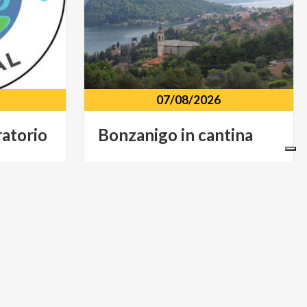
07/08/2026
ratorio
Bonzanigo
in
cantina
825, Esino
Frazione di Bonzanigo, località
Mezzegra
ARTE E CULTURA