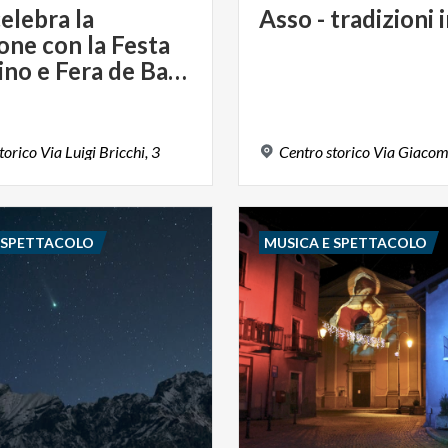
elebra la
Asso
-
tradizioni
ione con la Festa
dell’Asino e Fera de Barni
torico
Via
Luigi
Bricchi,
3
Centro
storico
Via
Giaco
E SPETTACOLO
MUSICA E SPETTACOLO