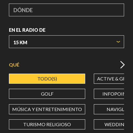
DÓNDE
EN EL RADIO DE
ORIGIN COORDINATES
QUÉ
TODO(S)
ACTIVE & GREE
LATITUD
GOLF
INFOPOINT
LONGITUD
MÚSICA Y ENTRETENIMIENTO
NAVIGLI
TURISMO RELIGIOSO
WEDDING
Value in decimal degrees. Use dot (.) as decimal separator.