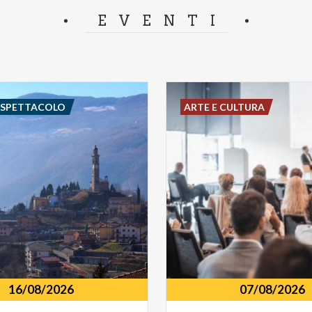
separator.
EVENTI
E SPETTACOLO
ARTE E CULTURA
16/08/2026
07/08/2026