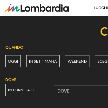
LUOGHI
Salta
al
C
contenuto
principale
QUANDO
OGGI
IN SETTIMANA
WEEKEND
SCEG
DOVE
INTORNO A TE
DOVE