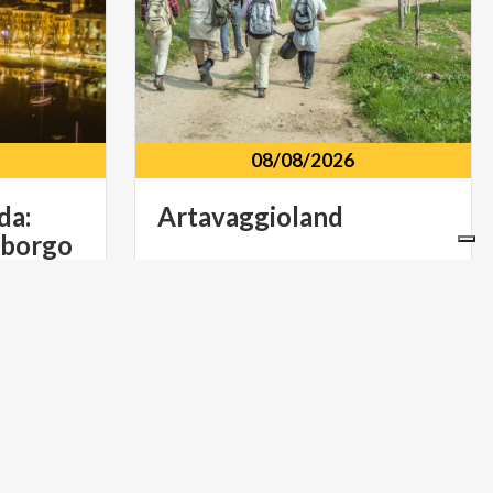
08/08/2026
da:
Artavaggioland
l borgo
fortificato di Lecco - 07 agosto 2026
nati Piazza
Piani di Artavaggio Piani di Artavaggio,
23817, LC
MUSICA E SPETTACOLO