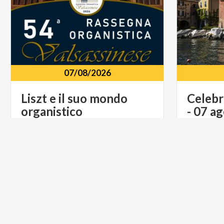
07/08/2026
Liszt
e
il
suo
mondo
Celeb
organistico
-
07
ag
Chiesa di Sant'Alessandro Piazzetta
Piazza I
Arrigoni Marocco, 7, Barzio, 23816
Mandell
ARTE E CULTURA
MUSICA 