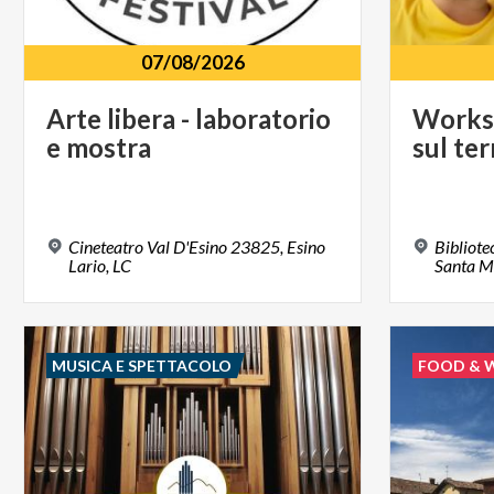
07/08/2026
Arte
libera
-
laboratorio
Works
e
mostra
sul
ter
Cineteatro Val D'Esino 23825, Esino
Bibliot
Lario, LC
Santa M
MUSICA E SPETTACOLO
FOOD & 