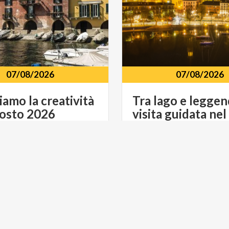
07/08/2026
07/08/2026
riamo
la
creatività
Tra lago e leggen
osto
2026
visita guidata ne
talia e Piazza Garibaldi
Monumento a Mario Cerme
o del Lario, 23826
Cermenati, Lecco, 23900
E SPETTACOLO
ARTE E CULTURA