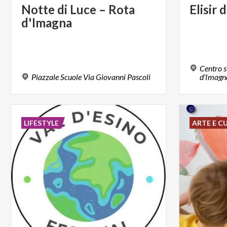
Notte
di
Luce
–
Rota
Elisir
d
d'Imagna
Centro s
Piazzale
Scuole
Via
Giovanni
Pascoli
d'Imagn
LIFESTYLE
ARTE E C