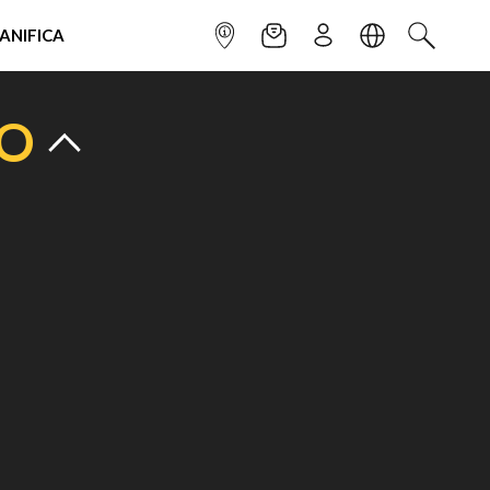
IANIFICA
INFOPOINT
NEWSLETTER
ISCRIVITI
LINGUA
CERCA
TO