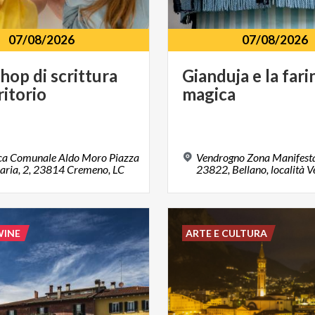
07/08/2026
07/08/2026
hop
di
scrittura
Gianduja
e
la
fari
ritorio
magica
eca Comunale Aldo Moro Piazza
Vendrogno Zona Manifesta
aria, 2, 23814 Cremeno, LC
23822, Bellano, località 
WINE
ARTE E CULTURA