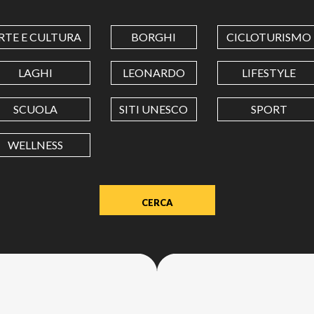
COORDINATES
RTE E CULTURA
BORGHI
CICLOTURISMO
LATITUDINE
LAGHI
LEONARDO
LIFESTYLE
SCUOLA
SITI UNESCO
SPORT
LONGITUDINE
WELLNESS
Value
in
decimal
degrees.
Use
dot
(.)
as
decimal