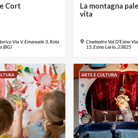
e
Cort
La
montagna
pale
vita
torico Via V. Emanuele 3, Rota
Cineteatro Val D'Esino Vi
a (BG)
15, Esino Lario, 23825
ULTURA
ARTE E CULTURA