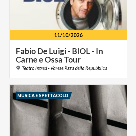
11/10/2026
Fabio
De
Luigi
-
BIOL
-
In
Carne
e
Ossa
Tour
Teatro
Intred
-
Varese
P.zza
della
Repubblica
MUSICA E SPETTACOLO