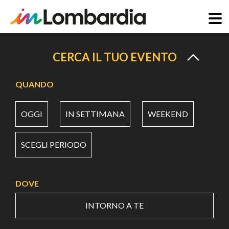
Salta
al
CERCA IL TUO EVENTO
contenuto
principale
QUANDO
OGGI
IN SETTIMANA
WEEKEND
SCEGLI PERIODO
DOVE
INTORNO A TE