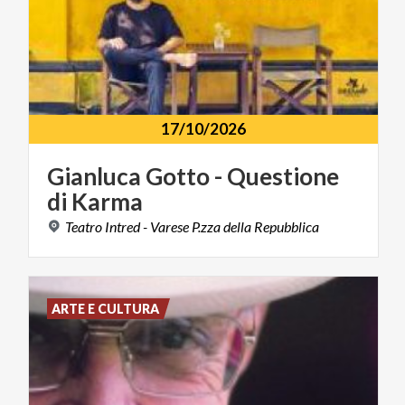
17/10/2026
Gianluca
Gotto
-
Questione
di
Karma
Teatro
Intred
-
Varese
P.zza
della
Repubblica
ARTE E CULTURA