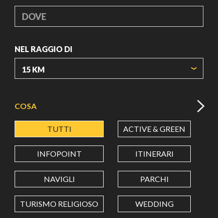
DOVE
NEL RAGGIO DI
ORIGIN COORDINATES
COSA
TUTTI
ACTIVE & GREEN
A
LATITUDINE
INFOPOINT
ITINERARI
LONGITUDINE
NAVIGLI
PARCHI
TURISMO RELIGIOSO
WEDDING
Value in decimal degrees. Use dot (.) as decimal separator.