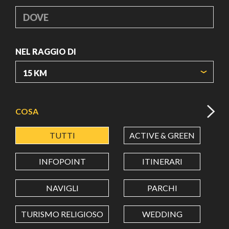
DOVE
NEL RAGGIO DI
ORIGIN COORDINATES
COSA
TUTTI
ACTIVE & GREEN
A
LATITUDINE
INFOPOINT
ITINERARI
LONGITUDINE
NAVIGLI
PARCHI
TURISMO RELIGIOSO
WEDDING
Value in decimal degrees. Use dot (.) as decimal separator.