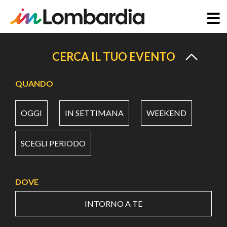
Salta
al
CERCA IL TUO EVENTO
contenuto
principale
QUANDO
OGGI
IN SETTIMANA
WEEKEND
SCEGLI PERIODO
DOVE
INTORNO A TE