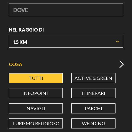
DOVE
NEL RAGGIO DI
ORIGIN COORDINATES
COSA
TUTTI
ACTIVE & GREEN
A
LATITUDINE
INFOPOINT
ITINERARI
LONGITUDINE
NAVIGLI
PARCHI
TURISMO RELIGIOSO
WEDDING
Value in decimal degrees. Use dot (.) as decimal separator.