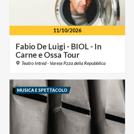
11/10/2026
Fabio
De
Luigi
-
BIOL
-
In
Carne
e
Ossa
Tour
Teatro
Intred
-
Varese
P.zza
della
Repubblica
MUSICA E SPETTACOLO