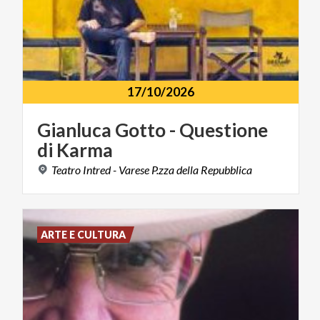
17/10/2026
Gianluca
Gotto
-
Questione
di
Karma
Teatro
Intred
-
Varese
P.zza
della
Repubblica
ARTE E CULTURA