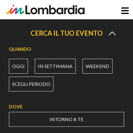
Salta
al
CERCA IL TUO EVENTO
contenuto
principale
QUANDO
OGGI
IN SETTIMANA
WEEKEND
SCEGLI PERIODO
DOVE
INTORNO A TE