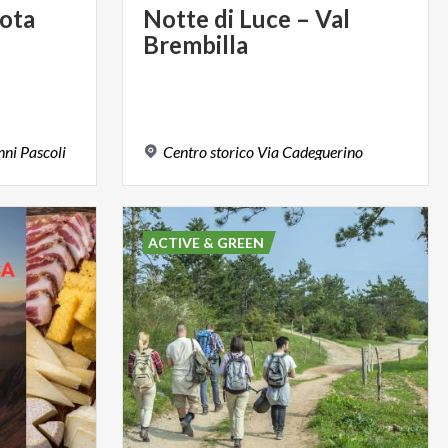
ota
Notte
di
Luce
–
Val
Brembilla
nni
Pascoli
Centro
storico
Via
Cadeguerino
ACTIVE & GREEN