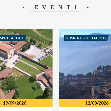
separator.
EVENTI
E SPETTACOLO
MUSICA E SPETTACOLO
19/09/2026
12/08/2026