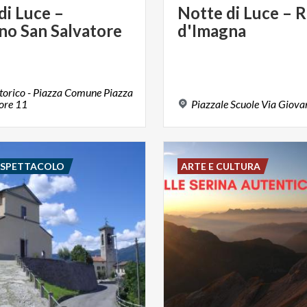
di
Luce
–
Notte
di
Luce
–
R
no
San
Salvatore
d'Imagna
torico - Piazza Comune Piazza
ore 11
Piazzale
Scuole
Via
Giova
E SPETTACOLO
ARTE E CULTURA