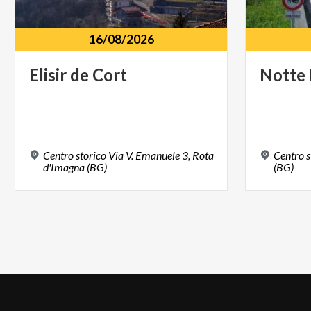
16/08/2026
Elisir
de
Cort
Notte
Centro storico Via V. Emanuele 3, Rota
Centro s
d'Imagna (BG)
(BG)
Load
More