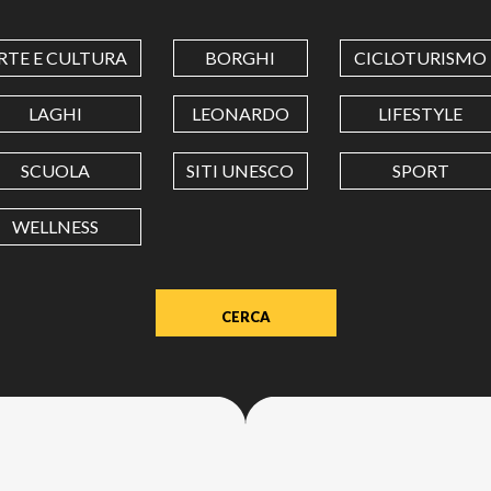
COORDINATES
RTE E CULTURA
BORGHI
CICLOTURISMO
LATITUDINE
LAGHI
LEONARDO
LIFESTYLE
SCUOLA
SITI UNESCO
SPORT
LONGITUDINE
WELLNESS
Value
in
decimal
degrees.
Use
dot
(.)
as
decimal