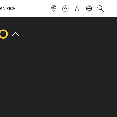
IANIFICA
INFOPOINT
NEWSLETTER
ISCRIVITI
LINGUA
CERCA
TO