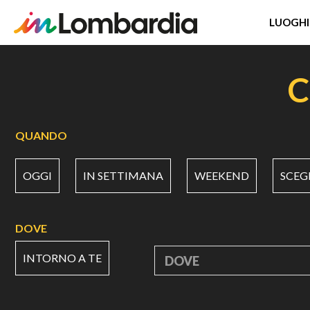
LUOGHI
Salta
al
C
contenuto
principale
QUANDO
OGGI
IN SETTIMANA
WEEKEND
SCEG
DOVE
INTORNO A TE
DOVE