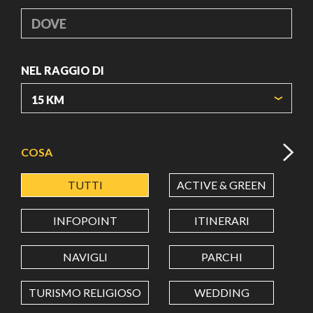
DOVE
NEL RAGGIO DI
ORIGIN COORDINATES
COSA
TUTTI
ACTIVE & GREEN
A
LATITUDINE
INFOPOINT
ITINERARI
LONGITUDINE
NAVIGLI
PARCHI
TURISMO RELIGIOSO
WEDDING
Value in decimal degrees. Use dot (.) as decimal separator.