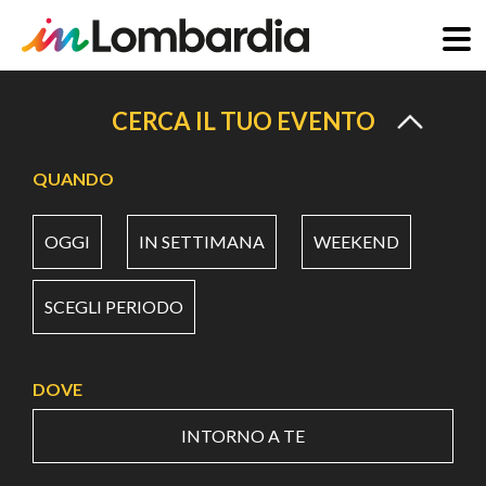
Salta
al
CERCA IL TUO EVENTO
contenuto
principale
QUANDO
OGGI
IN SETTIMANA
WEEKEND
SCEGLI PERIODO
DOVE
INTORNO A TE